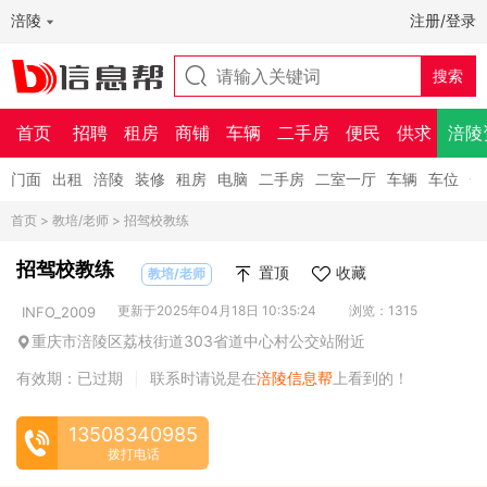
涪陵
注册/登录
首页
招聘
租房
商铺
车辆
二手房
便民
供求
涪陵
门面
出租
涪陵
装修
租房
电脑
二手房
二室一厅
车辆
车位
一
首页
>
教培/老师
> 招驾校教练
招驾校教练
置顶
收藏
教培/老师
更新于2025年04月18日 10:35:24
浏览：1315
INFO_2009
重庆市涪陵区荔枝街道303省道中心村公交站附近
有效期：已过期
联系时请说是在
涪陵信息帮
上看到的！
|
13508340985
拨打电话