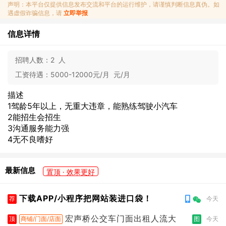
声明：本平台仅提供信息发布交流和平台的运行维护，请谨慎判断信息真伪。如
遇虚假诈骗信息，请
立即举报
信息详情
招聘人数：
2 人
工资待遇：
5000-12000元/月 元/月
描述
1驾龄5年以上，无重大违章，能熟练驾驶小汽车
2能招生会招生
3沟通服务能力强
4无不良嗜好
最新信息
置顶 · 效果更好
下载APP/小程序把网站装进口袋！
荐
今天
宏声桥公交车门面出租人流大
顶
商铺/门面/店面
图
今天