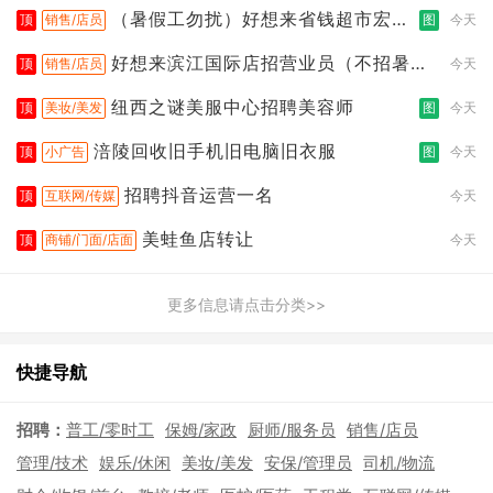
（暑假工勿扰）好想来省钱超市宏声
顶
销售/店员
图
今天
桥店
好想来滨江国际店招营业员（不招暑假
顶
销售/店员
今天
工
纽西之谜美服中心招聘美容师
顶
美妆/美发
图
今天
涪陵回收旧手机旧电脑旧衣服
顶
小广告
图
今天
招聘抖音运营一名
顶
互联网/传媒
今天
美蛙鱼店转让
顶
商铺/门面/店面
今天
更多信息请点击分类>>
快捷导航
招聘：
普工/零时工
保姆/家政
厨师/服务员
销售/店员
管理/技术
娱乐/休闲
美妆/美发
安保/管理员
司机/物流