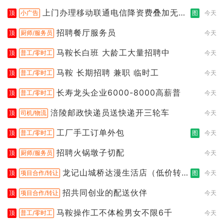
上门办理移动联通电信降资费叠加无限
顶
小广告
图
今天
流
招聘餐厅服务员
顶
厨师/服务员
今天
马鞍长白班 大龄工大量招聘中
顶
普工/零时工
今天
马鞍 长期招聘 兼职 临时工
顶
普工/零时工
今天
长寿龙头企业6000-8000高薪普
顶
普工/零时工
今天
涪陵邮政快递员送快递开三轮车
顶
司机/物流
今天
工厂手工订单外包
顶
普工/零时工
图
今天
招聘火锅墩子切配
顶
厨师/服务员
今天
龙记山城桥达漫生活店（低价转
顶
项目合作/转让
图
今天
让）
招共同创业的配送伙伴
顶
项目合作/转让
今天
马鞍操作工不体检男女不限6千
顶
普工/零时工
今天