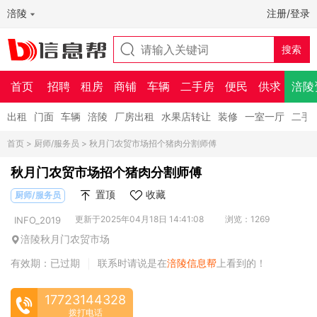
涪陵
注册/登录
首页
招聘
租房
商铺
车辆
二手房
便民
供求
涪陵
出租
门面
车辆
涪陵
厂房出租
水果店转让
装修
一室一厅
二手
首页
>
厨师/服务员
> 秋月门农贸市场招个猪肉分割师傅
秋月门农贸市场招个猪肉分割师傅
置顶
收藏
厨师/服务员
更新于2025年04月18日 14:41:08
浏览：1269
INFO_2019
涪陵秋月门农贸市场
有效期：已过期
联系时请说是在
涪陵信息帮
上看到的！
|
17723144328
拨打电话