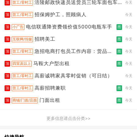
涪陵邮政快递员送货员三轮车面包车
顶
普工/零时工
今天
都行
招保姆护工，照顾病人
顶
普工/零时工
今天
电信联通降资费领价值5000电瓶车手
顶
小广告
图
今天
招聘美工
顶
互联网/传媒
图
今天
急招电商打包员工作内容：货品分
顶
普工/零时工
图
今天
拣打包
马鞍大户型出租
顶
四室及以上
图
今天
高薪诚聘家具零时促销（可日结）
顶
普工/零时工
今天
高薪招聘兼职
顶
普工/零时工
图
今天
门面出租
顶
商铺/门面/店面
图
今天
更多信息请点击分类>>