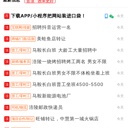
置顶 · 效果更好
下载APP/小程序把网站装进口袋！
荐
今天
招聘抖音运营一名
顶
互联网/传媒
今天
美蛙鱼店转让
顶
商铺/门面/店面
今天
马鞍长白班 大龄工大量招聘中
顶
普工/零时工
今天
涪陵一烧烤招聘烤工两名 男女不限
顶
厨师/服务员
今天
马鞍长白班男女不限不体检坐着上班
顶
普工/零时工
今天
马鞍长白班普工坐班4500-5500
顶
普工/零时工
今天
马鞍新能源电池厂
顶
普工/零时工
今天
涪陵邮政快递员
顶
司机/物流
今天
旺铺转让，中慧第一城火锅店
顶
项目合作/转让
今天