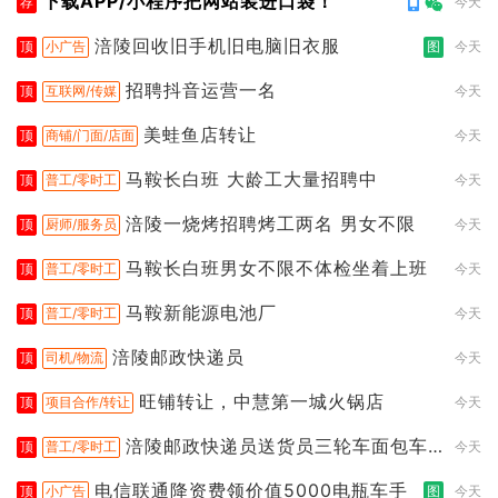
下载APP/小程序把网站装进口袋！
荐
今天
涪陵回收旧手机旧电脑旧衣服
顶
小广告
图
今天
招聘抖音运营一名
顶
互联网/传媒
今天
美蛙鱼店转让
顶
商铺/门面/店面
今天
马鞍长白班 大龄工大量招聘中
顶
普工/零时工
今天
涪陵一烧烤招聘烤工两名 男女不限
顶
厨师/服务员
今天
马鞍长白班男女不限不体检坐着上班
顶
普工/零时工
今天
马鞍新能源电池厂
顶
普工/零时工
今天
涪陵邮政快递员
顶
司机/物流
今天
旺铺转让，中慧第一城火锅店
顶
项目合作/转让
今天
涪陵邮政快递员送货员三轮车面包车
顶
普工/零时工
今天
都行
电信联通降资费领价值5000电瓶车手
顶
小广告
图
今天