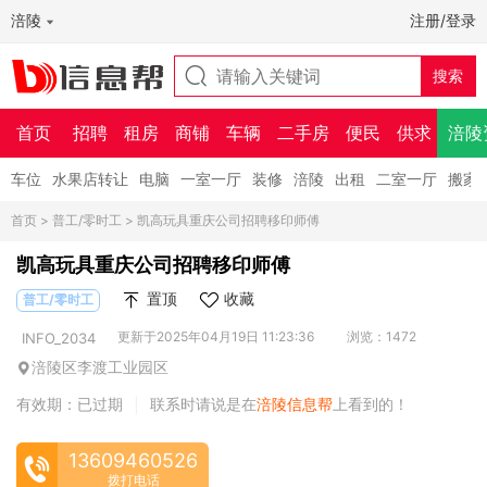
涪陵
注册/登录
首页
招聘
租房
商铺
车辆
二手房
便民
供求
涪陵
车位
水果店转让
电脑
一室一厅
装修
涪陵
出租
二室一厅
搬家
首页
>
普工/零时工
> 凯高玩具重庆公司招聘移印师傅
凯高玩具重庆公司招聘移印师傅
置顶
收藏
普工/零时工
更新于2025年04月19日 11:23:36
浏览：1472
INFO_2034
涪陵区李渡工业园区
有效期：已过期
联系时请说是在
涪陵信息帮
上看到的！
|
13609460526
拨打电话