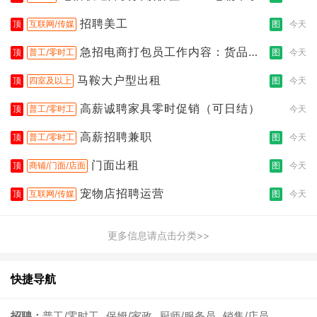
招聘美工
顶
互联网/传媒
图
今天
急招电商打包员工作内容：货品分
顶
普工/零时工
图
今天
拣打包
马鞍大户型出租
顶
四室及以上
图
今天
高薪诚聘家具零时促销（可日结）
顶
普工/零时工
今天
高薪招聘兼职
顶
普工/零时工
图
今天
门面出租
顶
商铺/门面/店面
图
今天
宠物店招聘运营
顶
互联网/传媒
图
今天
更多信息请点击分类>>
快捷导航
招聘：
普工/零时工
保姆/家政
厨师/服务员
销售/店员