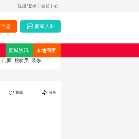
注册/登录
| 会员中心
布信息
商家入驻
同城资讯
本地商家
门面
检验员
装修
收藏
分享