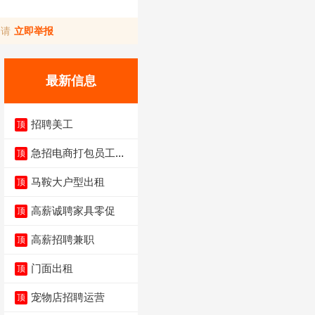
，请
立即举报
最新信息
招聘美工
顶
急招电商打包员工作
顶
内容：货品分拣打包
马鞍大户型出租
顶
高薪诚聘家具零促
顶
高薪招聘兼职
顶
门面出租
顶
宠物店招聘运营
顶