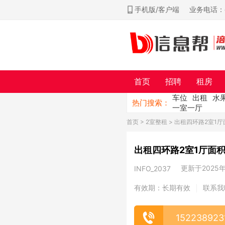
手机版/客户端
业务电话：ch
首页
招聘
租房
车位
出租
水
热门搜索：
一室一厅
首页
>
2室整租
> 出租四环路2室1厅
出租四环路2室1厅面积
更新于2025年0
INFO_2037
有效期：长期有效
联系我
|
152238923