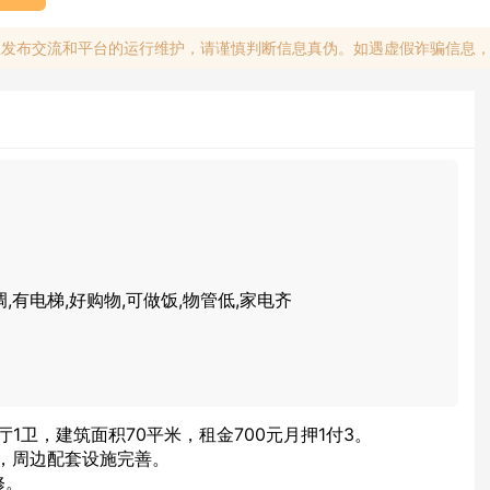
息发布交流和平台的运行维护，请谨慎判断信息真伪。如遇虚假诈骗信息
调,有电梯,好购物,可做饭,物管低,家电齐
厅1卫，建筑面积70平米，租金700元月押1付3。
，周边配套设施完善。
修。