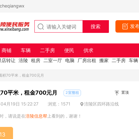
eqiangwx
发
商铺
车辆
二手房
便民
供求
果店转让
涪陵
租房
二室一厅
电脑
厂房出租
搬家
二手房
车辆
面积70平米，租金700元月
70平米，租金700元月
置顶
2室整租
4月19日 15:22:27
浏览：1571
涪陵区四环路沿线
时，请说是在
涪陵信息帮
上看到的，谢谢！
13