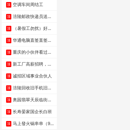
空调车间周结工
顶
涪陵邮政快递员送货
顶
员三轮车面包车都行
（暑假工勿扰）好想
顶
来省钱超市宏声桥店
华通电脑直签直签直
顶
签
重庆的小伙伴看过
顶
来，我这边是和重庆
本
新工厂高薪招聘，普
顶
工100人
诚招区域事业合伙人
顶
涪陵回收旧手机旧电
顶
脑旧衣服
奥园翡翠天辰临街餐
顶
饮门面低价转让
长寿晏家国企长白班
顶
马上發火锅串串（9.8
顶
万低价转让）