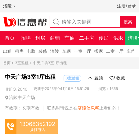
涪陵
注册/登录
首页
招聘
租房
商铺
车辆
二手房
便民
供求
涪陵
出租
租房
电脑
装修
涪陵
车辆
一室一厅
搬家
二室一厅
车位
首页
>
3室整租
> 中天广场3室1厅出租
中天广场3室1厅出租
置顶
收藏
3室整租
更新于2025年04月19日 15:51:29
浏览：1655
INFO_2040
涪陵中天广场
有效期：长期有效
联系时请说是在
涪陵信息帮
上看到的！
|
13068352192
拨打电话