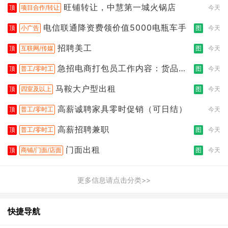
旺铺转让，中慧第一城火锅店
顶
项目合作/转让
今天
电信联通降资费领价值5000电瓶车手
顶
小广告
图
今天
招聘美工
顶
互联网/传媒
图
今天
急招电商打包员工作内容：货品分
顶
普工/零时工
图
今天
拣打包
马鞍大户型出租
顶
四室及以上
图
今天
高薪诚聘家具零时促销（可日结）
顶
普工/零时工
今天
高薪招聘兼职
顶
普工/零时工
图
今天
门面出租
顶
商铺/门面/店面
图
今天
更多信息请点击分类>>
快捷导航