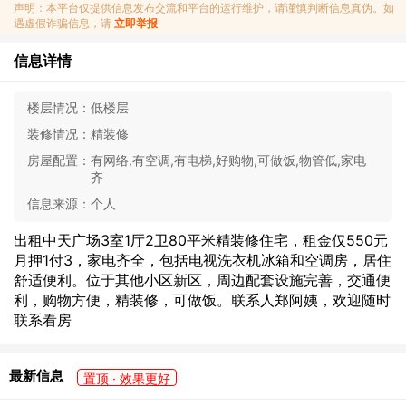
声明：本平台仅提供信息发布交流和平台的运行维护，请谨慎判断信息真伪。如
遇虚假诈骗信息，请
立即举报
信息详情
楼层情况：
低楼层
装修情况：
精装修
房屋配置：
有网络,有空调,有电梯,好购物,可做饭,物管低,家电
齐
信息来源：
个人
出租中天广场3室1厅2卫80平米精装修住宅，租金仅550元
月押1付3，家电齐全，包括电视洗衣机冰箱和空调房，居住
舒适便利。位于其他小区新区，周边配套设施完善，交通便
利，购物方便，精装修，可做饭。联系人郑阿姨，欢迎随时
联系看房
最新信息
置顶 · 效果更好