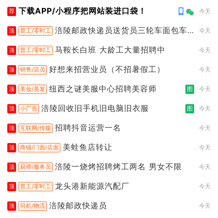
下载APP/小程序把网站装进口袋！
荐
今天
涪陵邮政快递员送货员三轮车面包车
顶
普工/零时工
今天
都行
马鞍长白班 大龄工大量招聘中
顶
普工/零时工
今天
好想来招营业员（不招暑假工）
顶
销售/店员
今天
纽西之谜美服中心招聘美容师
顶
美妆/美发
图
今天
涪陵回收旧手机旧电脑旧衣服
顶
小广告
图
今天
招聘抖音运营一名
顶
互联网/传媒
今天
美蛙鱼店转让
顶
商铺/门面/店面
今天
涪陵一烧烤招聘烤工两名 男女不限
顶
厨师/服务员
今天
龙头港新能源汽配厂
顶
普工/零时工
今天
涪陵邮政快递员
顶
司机/物流
今天