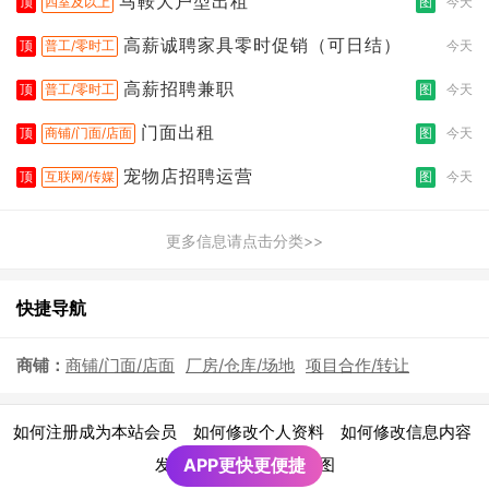
马鞍大户型出租
顶
四室及以上
图
今天
高薪诚聘家具零时促销（可日结）
顶
普工/零时工
今天
高薪招聘兼职
顶
普工/零时工
图
今天
门面出租
顶
商铺/门面/店面
图
今天
宠物店招聘运营
顶
互联网/传媒
图
今天
更多信息请点击分类>>
快捷导航
商铺：
商铺/门面/店面
厂房/仓库/场地
项目合作/转让
|
|
|
如何注册成为本站会员
如何修改个人资料
如何修改信息内容
|
发布广告须知
APP更快更便捷
网站地图