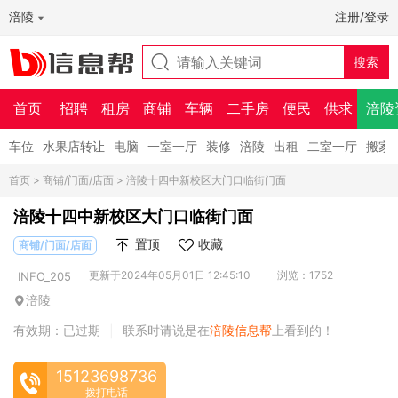
涪陵
注册/登录
首页
招聘
租房
商铺
车辆
二手房
便民
供求
涪陵
车位
水果店转让
电脑
一室一厅
装修
涪陵
出租
二室一厅
搬家
首页
>
商铺/门面/店面
> 涪陵十四中新校区大门口临街门面
涪陵十四中新校区大门口临街门面
置顶
收藏
商铺/门面/店面
更新于2024年05月01日 12:45:10
浏览：1752
INFO_205
涪陵
有效期：已过期
联系时请说是在
涪陵信息帮
上看到的！
|
15123698736
拨打电话