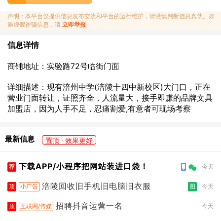
声明：本平台仅提供信息发布交流和平台的运行维护，请谨慎判断信息真伪。如
遇虚假诈骗信息，请
立即举报
信息详情
商铺地址：实验路72号临街门面
详细描述：现有涪州中学(涪陵十四中新校区)大门口，正在
营业门面转让，证照齐全，人流量大，接手即赚的品牌文具
加盟店，因为人手不足，忍痛割爱,有意者可现场考察
最新信息
置顶 · 效果更好
下载APP/小程序把网站装进口袋！
荐
今天
涪陵回收旧手机旧电脑旧衣服
顶
小广告
图
今天
招聘抖音运营一名
顶
互联网/传媒
今天