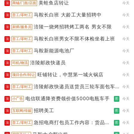
美蛙鱼店转让
顶
商铺/门面/店面
今天
马鞍长白班 大龄工大量招聘中
顶
普工/零时工
今天
涪陵一烧烤招聘烤工两名 男女不限
顶
厨师/服务员
今天
马鞍长白班男女不限不体检坐着上班
顶
普工/零时工
今天
马鞍新能源电池厂
顶
普工/零时工
今天
涪陵邮政快递员
顶
司机/物流
今天
旺铺转让，中慧第一城火锅店
顶
项目合作/转让
今天
涪陵邮政快递员送货员三轮车面包车
顶
普工/零时工
今天
都行
电信联通降资费领价值5000电瓶车手
顶
小广告
图
今天
招聘美工
顶
互联网/传媒
图
今天
急招电商打包员工作内容：货品分
顶
普工/零时工
图
今天
拣打包