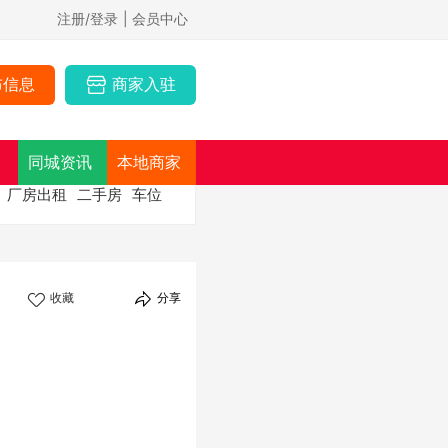
注册/登录
| 会员中心
布信息
商家入驻
同城资讯
本地商家
厂房出租
二手房
车位
收藏
分享