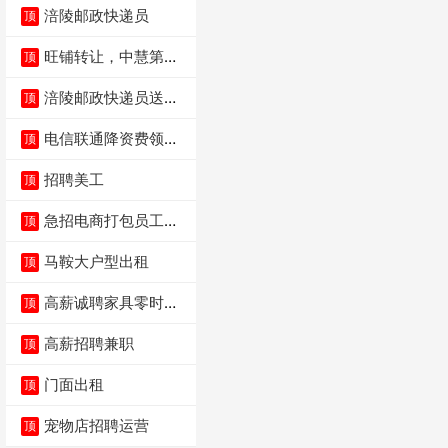
涪陵邮政快递员
顶
旺铺转让，中慧第一
顶
城火锅店
涪陵邮政快递员送货
顶
员三轮车面包车都行
电信联通降资费领价
顶
值5000电瓶车手
招聘美工
顶
急招电商打包员工作
顶
内容：货品分拣打包
马鞍大户型出租
顶
高薪诚聘家具零时促
顶
销（可日结）
高薪招聘兼职
顶
门面出租
顶
宠物店招聘运营
顶