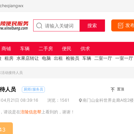
eqiangwx
发
商铺
车辆
二手房
便民
供求
陵
租房
水果店转让
电脑
出租
检验员
车辆
二室一厅
一室一厅
末活动接待人员
待人员
置顶
厨师/服务员
4月21日 08:39:16
浏览：1561
南门山金科世界走廊A馆2楼
，请说是在
涪陵信息帮
上看到的，谢谢！
43