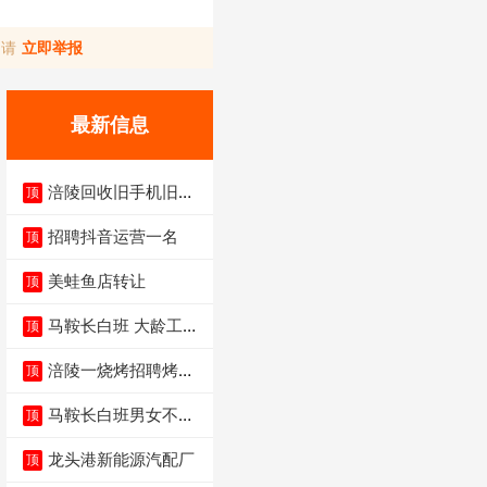
，请
立即举报
最新信息
涪陵回收旧手机旧电
顶
脑旧衣服
招聘抖音运营一名
顶
美蛙鱼店转让
顶
马鞍长白班 大龄工大
顶
量招聘中
涪陵一烧烤招聘烤工
顶
两名 男女不限
马鞍长白班男女不限
顶
不体检坐着上班
龙头港新能源汽配厂
顶