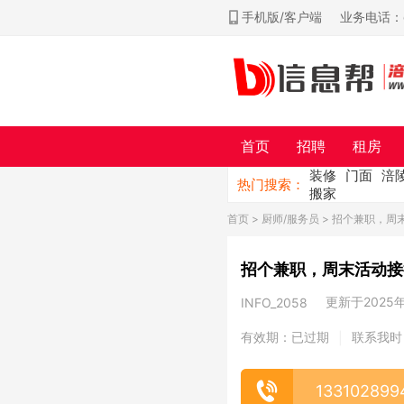
手机版/客户端
业务电话：ch
首页
招聘
租房
装修
门面
涪
热门搜索：
搬家
首页
>
厨师/服务员
> 招个兼职，周
招个兼职，周末活动接
更新于2025年0
INFO_2058
有效期：已过期
联系我时
|
133102899