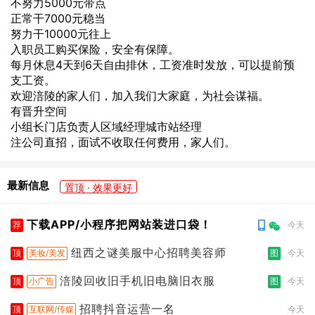
不努力5000元带点
正常干7000元稳当
努力干10000元往上
入职员工购买保险，安全有保障。
每月休息4天到6天自由排休，工资准时发放，可以提前预
支工资。
欢迎涪陵的家人们，加入我们大家庭，为社会谋福。
有晋升空间
小组长门店负责人区域经理城市站经理
注公司直招，面试不收取任何费用，家人们。
最新信息
置顶 · 效果更好
下载APP/小程序把网站装进口袋！
荐
今天
纽西之谜美服中心招聘美容师
顶
美妆/美发
图
今天
涪陵回收旧手机旧电脑旧衣服
顶
小广告
图
今天
招聘抖音运营一名
顶
互联网/传媒
今天