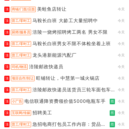
美蛙鱼店转让
顶
商铺/门面/店面
今天
马鞍长白班 大龄工大量招聘中
顶
普工/零时工
今天
涪陵一烧烤招聘烤工两名 男女不限
顶
厨师/服务员
今天
马鞍长白班男女不限不体检坐着上班
顶
普工/零时工
今天
龙头港新能源汽配厂
顶
普工/零时工
今天
涪陵邮政快递员
顶
司机/物流
今天
旺铺转让，中慧第一城火锅店
顶
项目合作/转让
今天
涪陵邮政快递员送货员三轮车面包车
顶
普工/零时工
今天
都行
电信联通降资费领价值5000电瓶车手
顶
小广告
图
今天
招聘美工
顶
互联网/传媒
图
今天
急招电商打包员工作内容：货品分
顶
普工/零时工
图
今天