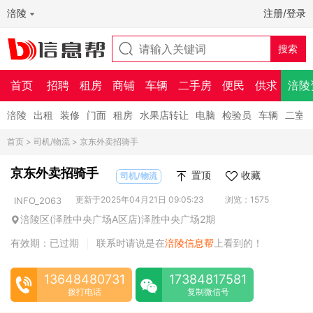
涪陵
注册/登录
首页
招聘
租房
商铺
车辆
二手房
便民
供求
涪陵
涪陵
出租
装修
门面
租房
水果店转让
电脑
检验员
车辆
二室
首页
>
司机/物流
> 京东外卖招骑手
京东外卖招骑手
置顶
收藏
司机/物流
更新于2025年04月21日 09:05:23
浏览：1575
INFO_2063
涪陵区(泽胜中央广场A区店)泽胜中央广场2期
有效期：已过期
联系时请说是在
涪陵信息帮
上看到的！
|
13648480731
17384817581
拨打电话
复制微信号