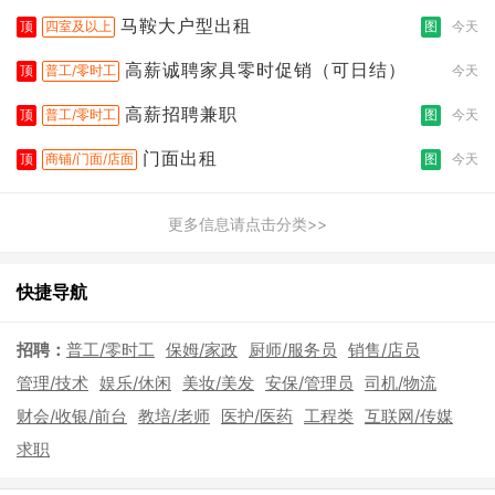
拣打包
马鞍大户型出租
顶
四室及以上
图
今天
高薪诚聘家具零时促销（可日结）
顶
普工/零时工
今天
高薪招聘兼职
顶
普工/零时工
图
今天
门面出租
顶
商铺/门面/店面
图
今天
更多信息请点击分类>>
快捷导航
招聘：
普工/零时工
保姆/家政
厨师/服务员
销售/店员
管理/技术
娱乐/休闲
美妆/美发
安保/管理员
司机/物流
财会/收银/前台
教培/老师
医护/医药
工程类
互联网/传媒
求职