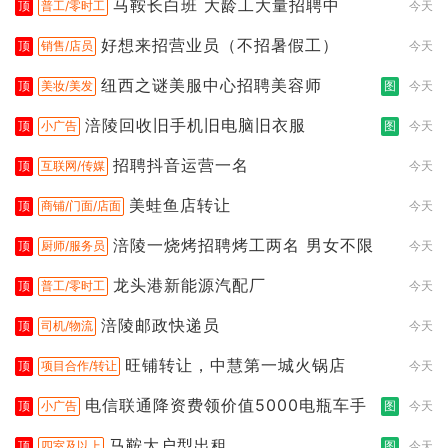
马鞍长白班 大龄工大量招聘中
顶
普工/零时工
今天
好想来招营业员（不招暑假工）
顶
销售/店员
今天
纽西之谜美服中心招聘美容师
顶
美妆/美发
图
今天
涪陵回收旧手机旧电脑旧衣服
顶
小广告
图
今天
招聘抖音运营一名
顶
互联网/传媒
今天
美蛙鱼店转让
顶
商铺/门面/店面
今天
涪陵一烧烤招聘烤工两名 男女不限
顶
厨师/服务员
今天
龙头港新能源汽配厂
顶
普工/零时工
今天
涪陵邮政快递员
顶
司机/物流
今天
旺铺转让，中慧第一城火锅店
顶
项目合作/转让
今天
电信联通降资费领价值5000电瓶车手
顶
小广告
图
今天
马鞍大户型出租
顶
四室及以上
图
今天