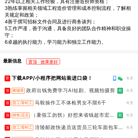
22年以上相关工作经验，具有注册造价师资格；
3熟练掌握相关领域工程造价管理和成本控制流程，了解相
关规定和政策；
4善于撰写招标文件合同及进行商务谈判；
5工作严谨，善于沟通，具备良好的团队合作精神和职业操
守；
6卓越的执行能力，学习能力和独立工作能力。
最新信息
置顶 · 效果更好
下载APP/小程序把网站装进口袋！
荐
今天
政府出钱免费学习AI短剧、视频拍摄剪
顶
教辅类
图
今天
马鞍操作工不体检男女不限6千
顶
普工/零时工
今天
（暑假工勿扰）好想来省钱超市宏声
顶
销售/店员
图
今天
桥店
涪陵邮政快递员送货员三轮车面包车
顶
普工/零时工
今天
都行