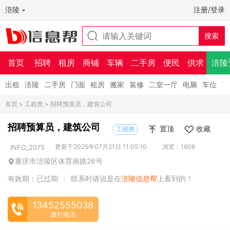
涪陵
注册/登录
首页
招聘
租房
商铺
车辆
二手房
便民
供求
涪陵
出租
涪陵
二手房
门面
租房
搬家
装修
二室一厅
电脑
车位
车
首页
>
工程类
> 招聘预算员，建筑公司
招聘预算员，建筑公司
置顶
收藏
工程类
更新于2025年07月21日 11:05:10
浏览：1606
INFO_2075
重庆市涪陵区体育南路26号
有效期：已过期
联系时请说是在
涪陵信息帮
上看到的！
|
13452555038
拨打电话