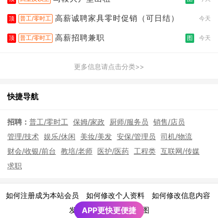
高薪诚聘家具零时促销（可日结）
顶
普工/零时工
今天
高薪招聘兼职
顶
普工/零时工
图
今天
更多信息请点击分类>>
快捷导航
招聘：
普工/零时工
保姆/家政
厨师/服务员
销售/店员
管理/技术
娱乐/休闲
美妆/美发
安保/管理员
司机/物流
财会/收银/前台
教培/老师
医护/医药
工程类
互联网/传媒
求职
|
|
|
如何注册成为本站会员
如何修改个人资料
如何修改信息内容
|
发布广告须知
APP更快更便捷
网站地图