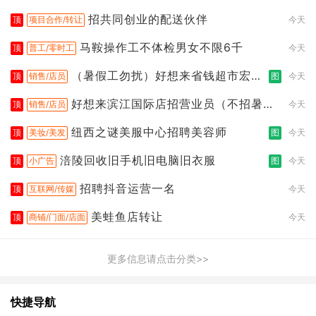
让）
招共同创业的配送伙伴
顶
项目合作/转让
今天
马鞍操作工不体检男女不限6千
顶
普工/零时工
今天
（暑假工勿扰）好想来省钱超市宏声
顶
销售/店员
图
今天
桥店
好想来滨江国际店招营业员（不招暑假
顶
销售/店员
今天
工
纽西之谜美服中心招聘美容师
顶
美妆/美发
图
今天
涪陵回收旧手机旧电脑旧衣服
顶
小广告
图
今天
招聘抖音运营一名
顶
互联网/传媒
今天
美蛙鱼店转让
顶
商铺/门面/店面
今天
更多信息请点击分类>>
快捷导航