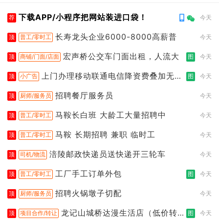
下载APP/小程序把网站装进口袋！
荐
今天
长寿龙头企业6000-8000高薪普
顶
普工/零时工
今天
宏声桥公交车门面出租，人流大
顶
商铺/门面/店面
图
今天
上门办理移动联通电信降资费叠加无限
顶
小广告
图
今天
流
招聘餐厅服务员
顶
厨师/服务员
今天
马鞍长白班 大龄工大量招聘中
顶
普工/零时工
今天
马鞍 长期招聘 兼职 临时工
顶
普工/零时工
今天
涪陵邮政快递员送快递开三轮车
顶
司机/物流
今天
工厂手工订单外包
顶
普工/零时工
图
今天
招聘火锅墩子切配
顶
厨师/服务员
今天
龙记山城桥达漫生活店（低价转
顶
项目合作/转让
图
今天