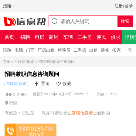
涪陵
注册/登录
首页
招聘
租房
商铺
车辆
二手房
便民
供求
涪陵
涪陵
电脑
门面
厂房出租
检验员
二手房
出租
装修
搬家
一室
首页
>
互联网/传媒
> 招聘兼职信息咨询顾问
招聘兼职信息咨询顾问
置顶
收藏
互联网/传媒
更新于2025年04月22日 09:29:17
浏览：1376
INFO_2080
涪陵
有效期：已过期
联系时请说是在
涪陵信息帮
上看到的！
|
13310285770
拨打电话