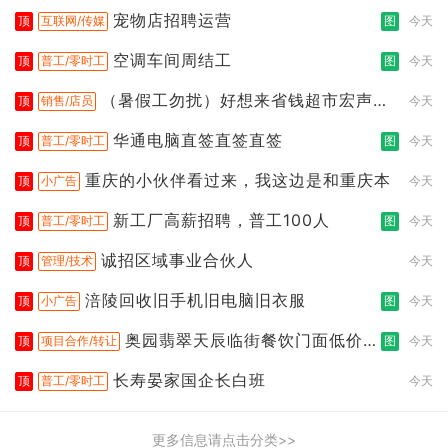
宠物店招聘运营
顶
互联网/传媒
图
今天
空调车间周结工
顶
普工/零时工
图
今天
（暑假工勿扰）好想来省钱超市宏声桥
顶
销售/店员
今天
店
华通电脑直签直签直签
顶
普工/零时工
图
今天
重庆的小伙伴看过来，我这边是和重庆本
顶
小广告
今天
新工厂高薪招聘，普工100人
顶
普工/零时工
图
今天
诚招区域事业合伙人
顶
管理/技术
今天
涪陵回收旧手机旧电脑旧衣服
顶
小广告
图
今天
奥园翡翠天辰临街餐饮门面低价转
顶
项目合作/转让
图
今天
让
长寿晏家国企长白班
顶
普工/零时工
今天
更多信息请点击分类>>