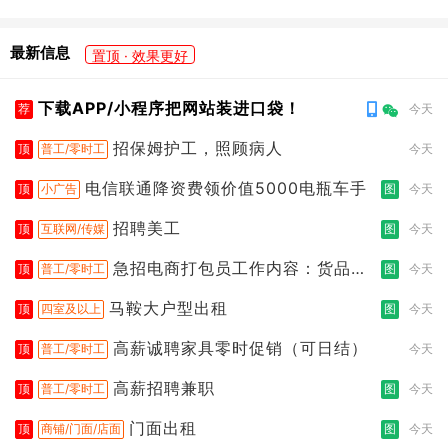
最新信息
置顶 · 效果更好
下载APP/小程序把网站装进口袋！
荐
今天
招保姆护工，照顾病人
顶
普工/零时工
今天
电信联通降资费领价值5000电瓶车手
顶
小广告
图
今天
招聘美工
顶
互联网/传媒
图
今天
急招电商打包员工作内容：货品分
顶
普工/零时工
图
今天
拣打包
马鞍大户型出租
顶
四室及以上
图
今天
高薪诚聘家具零时促销（可日结）
顶
普工/零时工
今天
高薪招聘兼职
顶
普工/零时工
图
今天
门面出租
顶
商铺/门面/店面
图
今天