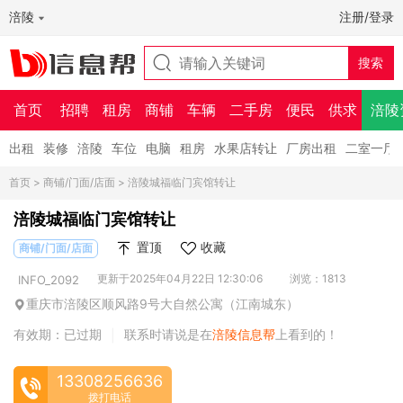
涪陵
注册/登录
首页
招聘
租房
商铺
车辆
二手房
便民
供求
涪陵
出租
装修
涪陵
车位
电脑
租房
水果店转让
厂房出租
二室一厅
首页
>
商铺/门面/店面
> 涪陵城福临门宾馆转让
涪陵城福临门宾馆转让
置顶
收藏
商铺/门面/店面
更新于2025年04月22日 12:30:06
浏览：1813
INFO_2092
重庆市涪陵区顺风路9号大自然公寓（江南城东）
有效期：已过期
联系时请说是在
涪陵信息帮
上看到的！
|
13308256636
拨打电话