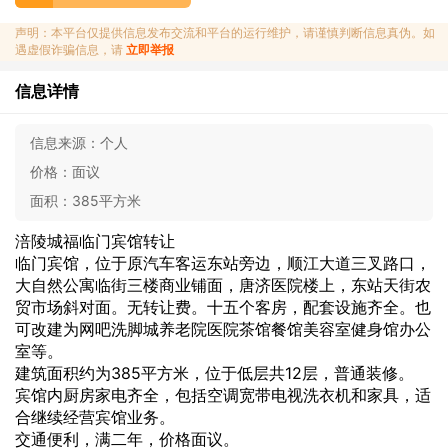
声明：本平台仅提供信息发布交流和平台的运行维护，请谨慎判断信息真伪。如
遇虚假诈骗信息，请
立即举报
信息详情
信息来源：
个人
价格：
面议
面积：
385平方米
涪陵城福临门宾馆转让
临门宾馆，位于原汽车客运东站旁边，顺江大道三叉路口，
大自然公寓临街三楼商业铺面，唐济医院楼上，东站天街农
贸市场斜对面。无转让费。十五个客房，配套设施齐全。也
可改建为网吧洗脚城养老院医院茶馆餐馆美容室健身馆办公
室等。
建筑面积约为385平方米，位于低层共12层，普通装修。
宾馆内厨房家电齐全，包括空调宽带电视洗衣机和家具，适
合继续经营宾馆业务。
交通便利，满二年，价格面议。