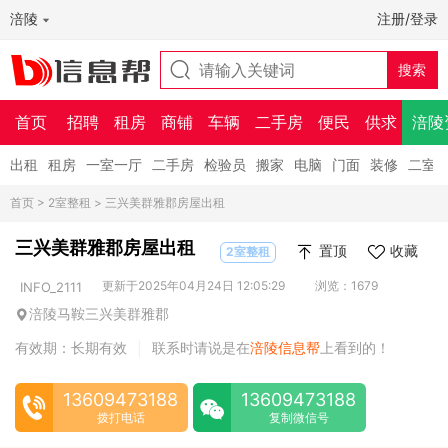
涪陵
注册/登录
首页
招聘
租房
商铺
车辆
二手房
便民
供求
涪陵
出租
租房
一室一厅
二手房
检验员
搬家
电脑
门面
装修
二室
首页
>
2室整租
> 三兴美群雅郡房屋出租
三兴美群雅郡房屋出租
置顶
收藏
2室整租
更新于2025年04月24日 12:05:29
浏览：1679
INFO_2111
涪陵马鞍三兴美群雅郡
有效期：长期有效
联系时请说是在
涪陵信息帮
上看到的！
|
13609473188
13609473188
拨打电话
复制微信号