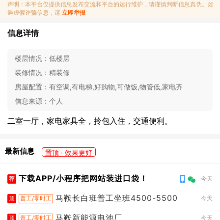
声明：本平台仅提供信息发布交流和平台的运行维护，请谨慎判断信息真伪。如
遇虚假诈骗信息，请
立即举报
信息详情
楼层情况：
低楼层
装修情况：
精装修
房屋配置：
有空调,有电梯,好购物,可做饭,物管低,家电齐
信息来源：
个人
二室一厅，家电家具全，拎包入住，交通便利。
最新信息
置顶 · 效果更好
下载APP/小程序把网站装进口袋！
荐
今天
马鞍长白班普工坐班4500-5500
顶
普工/零时工
今天
马鞍新能源电池厂
顶
普工/零时工
今天