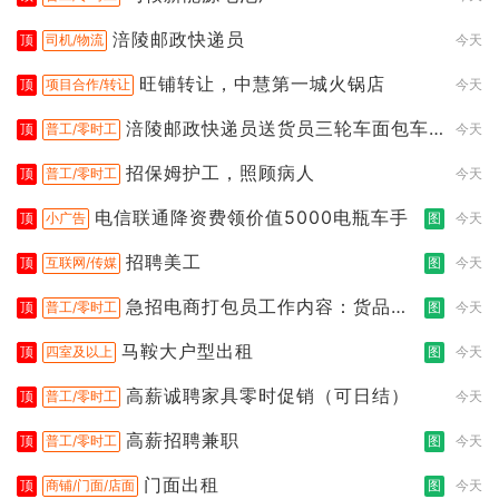
涪陵邮政快递员
顶
司机/物流
今天
旺铺转让，中慧第一城火锅店
顶
项目合作/转让
今天
涪陵邮政快递员送货员三轮车面包车
顶
普工/零时工
今天
都行
招保姆护工，照顾病人
顶
普工/零时工
今天
电信联通降资费领价值5000电瓶车手
顶
小广告
图
今天
招聘美工
顶
互联网/传媒
图
今天
急招电商打包员工作内容：货品分
顶
普工/零时工
图
今天
拣打包
马鞍大户型出租
顶
四室及以上
图
今天
高薪诚聘家具零时促销（可日结）
顶
普工/零时工
今天
高薪招聘兼职
顶
普工/零时工
图
今天
门面出租
顶
商铺/门面/店面
图
今天