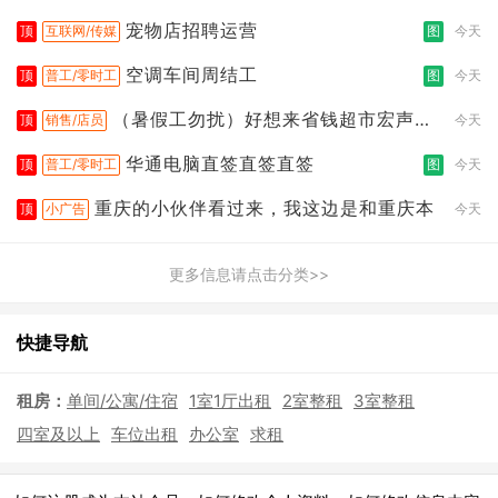
宠物店招聘运营
顶
互联网/传媒
图
今天
空调车间周结工
顶
普工/零时工
图
今天
（暑假工勿扰）好想来省钱超市宏声桥
顶
销售/店员
今天
店
华通电脑直签直签直签
顶
普工/零时工
图
今天
重庆的小伙伴看过来，我这边是和重庆本
顶
小广告
今天
更多信息请点击分类>>
快捷导航
租房：
单间/公寓/住宿
1室1厅出租
2室整租
3室整租
四室及以上
车位出租
办公室
求租
|
|
|