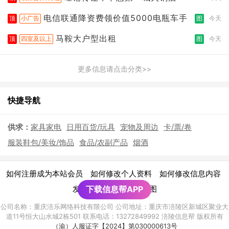
电信联通降资费领价值5000电瓶车手
顶
小广告
图
今天
马鞍大户型出租
顶
四室及以上
图
今天
更多信息请点击分类>>
快捷导航
供求：
家具家电
日用百货/玩具
宠物及周边
卡/票/卷
服装鞋包/美妆/饰品
食品/农副产品
烟酒
|
|
|
如何注册成为本站会员
如何修改个人资料
如何修改信息内容
|
发布广告须知
下载信息帮APP
网站地图
公司名称：重庆涪乐网络科技有限公司 公司地址：重庆市涪陵区新城区聚业大
道11号恒大山水城2栋501 联系电话：13272849992 涪陵信息帮 版权所有
（渝）人服证字【2024】第030000613号