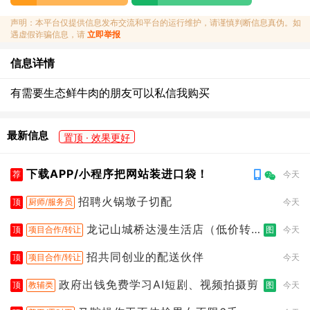
声明：本平台仅提供信息发布交流和平台的运行维护，请谨慎判断信息真伪。如
遇虚假诈骗信息，请
立即举报
信息详情
有需要生态鲜牛肉的朋友可以私信我购买
最新信息
置顶 · 效果更好
下载APP/小程序把网站装进口袋！
荐
今天
招聘火锅墩子切配
顶
厨师/服务员
今天
龙记山城桥达漫生活店（低价转
顶
项目合作/转让
图
今天
让）
招共同创业的配送伙伴
顶
项目合作/转让
今天
政府出钱免费学习AI短剧、视频拍摄剪
顶
教辅类
图
今天