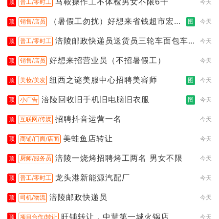
马鞍操作工不体检男女不限6千
顶
普工/零时工
今天
（暑假工勿扰）好想来省钱超市宏声
顶
销售/店员
图
今天
桥店
涪陵邮政快递员送货员三轮车面包车
顶
普工/零时工
今天
都行
好想来招营业员（不招暑假工）
顶
销售/店员
今天
纽西之谜美服中心招聘美容师
顶
美妆/美发
图
今天
涪陵回收旧手机旧电脑旧衣服
顶
小广告
图
今天
招聘抖音运营一名
顶
互联网/传媒
今天
美蛙鱼店转让
顶
商铺/门面/店面
今天
涪陵一烧烤招聘烤工两名 男女不限
顶
厨师/服务员
今天
龙头港新能源汽配厂
顶
普工/零时工
今天
涪陵邮政快递员
顶
司机/物流
今天
旺铺转让，中慧第一城火锅店
顶
项目合作/转让
今天