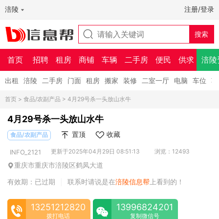
涪陵
注册/登录
首页
招聘
租房
商铺
车辆
二手房
便民
供求
涪陵
出租
涪陵
二手房
门面
租房
搬家
装修
二室一厅
电脑
车位
车
首页
>
食品/农副产品
> 4月29号杀一头放山水牛
4月29号杀一头放山水牛
置顶
收藏
食品/农副产品
更新于2025年04月29日 08:51:13
浏览：12493
INFO_2121
重庆市重庆市涪陵区鹤凤大道
有效期：已过期
联系时请说是在
涪陵信息帮
上看到的！
|
13251212820
13996824201
拨打电话
复制微信号