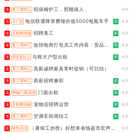
都行
招保姆护工，照顾病人
顶
普工/零时工
今天
电信联通降资费领价值5000电瓶车手
顶
小广告
图
今天
招聘美工
顶
互联网/传媒
图
今天
急招电商打包员工作内容：货品分
顶
普工/零时工
图
今天
拣打包
马鞍大户型出租
顶
四室及以上
图
今天
高薪诚聘家具零时促销（可日结）
顶
普工/零时工
今天
高薪招聘兼职
顶
普工/零时工
图
今天
门面出租
顶
商铺/门面/店面
图
今天
宠物店招聘运营
顶
互联网/传媒
图
今天
空调车间周结工
顶
普工/零时工
图
今天
（暑假工勿扰）好想来省钱超市宏声桥
顶
销售/店员
今天