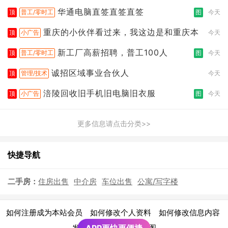
店
华通电脑直签直签直签
顶
普工/零时工
图
今天
重庆的小伙伴看过来，我这边是和重庆本
顶
小广告
今天
新工厂高薪招聘，普工100人
顶
普工/零时工
图
今天
诚招区域事业合伙人
顶
管理/技术
今天
涪陵回收旧手机旧电脑旧衣服
顶
小广告
图
今天
更多信息请点击分类>>
快捷导航
二手房：
住房出售
中介房
车位出售
公寓/写字楼
|
|
|
如何注册成为本站会员
如何修改个人资料
如何修改信息内容
|
发布广告须知
网站地图