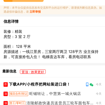
声明：本平台仅提供信息发布交流和平台的运行维护，请谨慎判断信息真伪。如
遇虚假诈骗信息，请
立即举报
信息详情
装修：精装
房型：3 室 2 厅
面积： 128 平米
房源描述：一线江景房，三室两厅两卫 128平方 业主保持
新，可直接拎包入住！ 电梯直达车库，看房电话联系
最新信息
置顶 · 效果更好
下载APP/小程序把网站装进口袋！
荐
今天
旺铺转让，中慧第一城火锅店
顶
项目合作/转让
今天
涪陵邮政快递员送货员三轮车面包车
顶
普工/零时工
今天