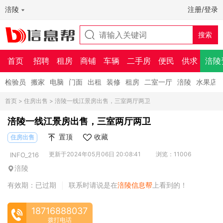
涪陵
注册/登录
首页
招聘
租房
商铺
车辆
二手房
便民
供求
涪陵
检验员
搬家
电脑
门面
出租
装修
租房
二室一厅
涪陵
水果店
首页
>
住房出售
> 涪陵一线江景房出售，三室两厅两卫
涪陵一线江景房出售，三室两厅两卫
置顶
收藏
住房出售
更新于2024年05月06日 20:08:41
浏览：11006
INFO_216
涪陵
有效期：已过期
联系时请说是在
涪陵信息帮
上看到的！
|
18716888037
拨打电话