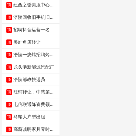
纽西之谜美服中心招
顶
聘美容师
涪陵回收旧手机旧电
顶
脑旧衣服
招聘抖音运营一名
顶
美蛙鱼店转让
顶
涪陵一烧烤招聘烤工
顶
两名 男女不限
龙头港新能源汽配厂
顶
涪陵邮政快递员
顶
旺铺转让，中慧第一
顶
城火锅店
电信联通降资费领价
顶
值5000电瓶车手
马鞍大户型出租
顶
高薪诚聘家具零时促
顶
销（可日结）