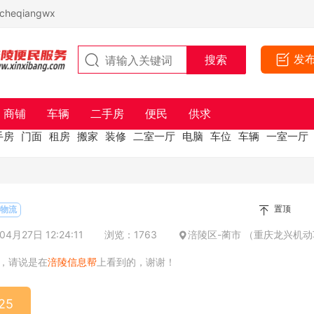
eqiangwx
发
商铺
车辆
二手房
便民
供求
手房
门面
租房
搬家
装修
二室一厅
电脑
车位
车辆
一室一厅
置顶
/物流
4月27日 12:24:11
浏览：1763
涪陵区-蔺市 （重庆龙兴机动
，请说是在
涪陵信息帮
上看到的，谢谢！
25