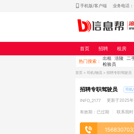
手机版/客户端
业务电话：ch
首页
招聘
租房
出租
涪陵
二
热门搜索：
检验员
首页
>
司机/物流
> 招聘专职驾驶员
招聘专职驾驶员
司机
更新于2025年0
INFO_2177
有效期：已过期
联系我时
|
156830703