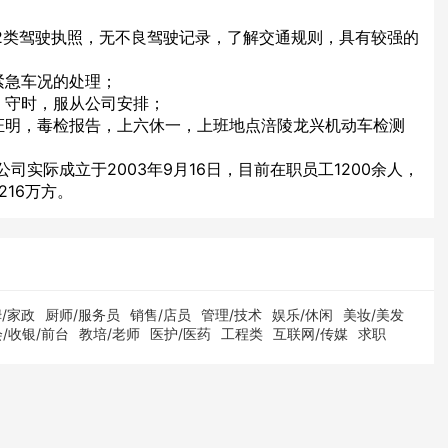
B2类驾驶执照，无不良驾驶记录，了解交通规则，具有较强的
紧急车况的处理；
，守时，服从公司安排；
证明，毒检报告，上六休一，上班地点涪陵龙兴机动车检测
司实际成立于2003年9月16日，目前在职员工1200余人，
216万方。
/家政
厨师/服务员
销售/店员
管理/技术
娱乐/休闲
美妆/美发
/收银/前台
教培/老师
医护/医药
工程类
互联网/传媒
求职