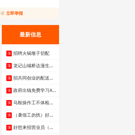
，请
立即举报
最新信息
招聘火锅墩子切配
顶
龙记山城桥达漫生活
顶
店（低价转让）
招共同创业的配送伙
顶
伴
政府出钱免费学习AI
顶
短剧、视频拍摄剪
马鞍操作工不体检男
顶
女不限6千
（暑假工勿扰）好想
顶
来省钱超市宏声桥店
好想来招营业员（不
顶
招暑假工）