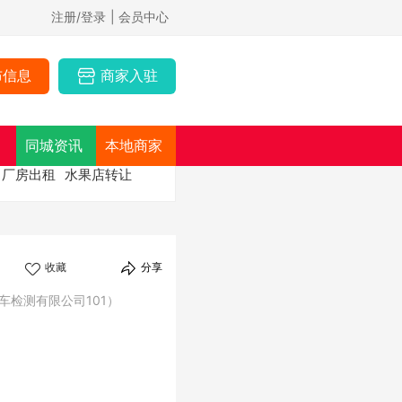
注册/登录
| 会员中心
布信息
商家入驻
同城资讯
本地商家
厂房出租
水果店转让
收藏
分享
车检测有限公司101）