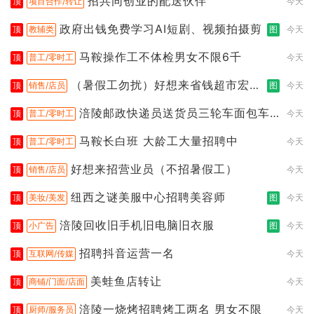
招共同创业的配送伙伴
顶
项目合作/转让
今天
政府出钱免费学习AI短剧、视频拍摄剪
顶
教辅类
图
今天
马鞍操作工不体检男女不限6千
顶
普工/零时工
今天
（暑假工勿扰）好想来省钱超市宏声
顶
销售/店员
图
今天
桥店
涪陵邮政快递员送货员三轮车面包车
顶
普工/零时工
今天
都行
马鞍长白班 大龄工大量招聘中
顶
普工/零时工
今天
好想来招营业员（不招暑假工）
顶
销售/店员
今天
纽西之谜美服中心招聘美容师
顶
美妆/美发
图
今天
涪陵回收旧手机旧电脑旧衣服
顶
小广告
图
今天
招聘抖音运营一名
顶
互联网/传媒
今天
美蛙鱼店转让
顶
商铺/门面/店面
今天
涪陵一烧烤招聘烤工两名 男女不限
顶
厨师/服务员
今天