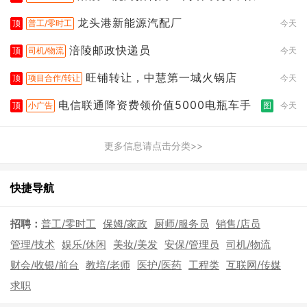
龙头港新能源汽配厂
顶
普工/零时工
今天
涪陵邮政快递员
顶
司机/物流
今天
旺铺转让，中慧第一城火锅店
顶
项目合作/转让
今天
电信联通降资费领价值5000电瓶车手
顶
小广告
图
今天
更多信息请点击分类>>
快捷导航
招聘：
普工/零时工
保姆/家政
厨师/服务员
销售/店员
管理/技术
娱乐/休闲
美妆/美发
安保/管理员
司机/物流
财会/收银/前台
教培/老师
医护/医药
工程类
互联网/传媒
求职