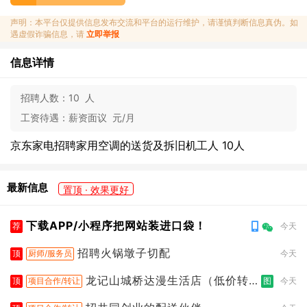
声明：本平台仅提供信息发布交流和平台的运行维护，请谨慎判断信息真伪。如
遇虚假诈骗信息，请
立即举报
信息详情
招聘人数：
10 人
工资待遇：
薪资面议 元/月
京东家电招聘家用空调的送货及拆旧机工人 10人
最新信息
置顶 · 效果更好
下载APP/小程序把网站装进口袋！
荐
今天
招聘火锅墩子切配
顶
厨师/服务员
今天
龙记山城桥达漫生活店（低价转
顶
项目合作/转让
图
今天
让）