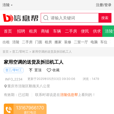
涪陵
注册/登录
首页
招聘
租房
商铺
车辆
二手房
便民
供求
涪陵
出租
涪陵
二手房
门面
租房
搬家
装修
二室一厅
电脑
车位
车
首页
>
普工/零时工
> 家用空调的送货及拆旧机工人
家用空调的送货及拆旧机工人
置顶
收藏
普工/零时工
更新于2025年05月03日 09:30:06
浏览：1479
INFO_2234
重庆市涪陵区鹅颈关八公里
有效期：已过期
联系时请说是在
涪陵信息帮
上看到的！
|
13167966170
拨打电话