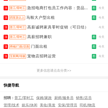
急招电商打包员工作内容：货品分
顶
普工/零时工
图
今天
拣打包
马鞍大户型出租
顶
四室及以上
图
今天
高薪诚聘家具零时促销（可日结）
顶
普工/零时工
今天
高薪招聘兼职
顶
普工/零时工
图
今天
门面出租
顶
商铺/门面/店面
图
今天
宠物店招聘运营
顶
互联网/传媒
图
今天
更多信息请点击分类>>
快捷导航
招聘：
普工/零时工
保姆/家政
厨师/服务员
销售/店员
管理/技术
娱乐/休闲
美妆/美发
安保/管理员
司机/物流