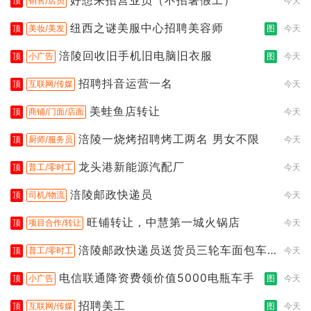
好想来招营业员（不招暑假工）
顶
销售/店员
今天
纽西之谜美服中心招聘美容师
顶
美妆/美发
图
今天
涪陵回收旧手机旧电脑旧衣服
顶
小广告
图
今天
招聘抖音运营一名
顶
互联网/传媒
今天
美蛙鱼店转让
顶
商铺/门面/店面
今天
涪陵一烧烤招聘烤工两名 男女不限
顶
厨师/服务员
今天
龙头港新能源汽配厂
顶
普工/零时工
今天
涪陵邮政快递员
顶
司机/物流
今天
旺铺转让，中慧第一城火锅店
顶
项目合作/转让
今天
涪陵邮政快递员送货员三轮车面包车
顶
普工/零时工
今天
都行
电信联通降资费领价值5000电瓶车手
顶
小广告
图
今天
招聘美工
顶
互联网/传媒
图
今天