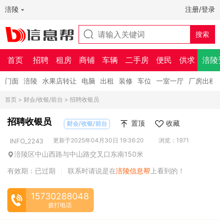
涪陵
注册/登录
首页
招聘
租房
商铺
车辆
二手房
便民
供求
涪陵
门面
涪陵
水果店转让
电脑
出租
装修
车位
一室一厅
厂房出租
首页
>
财会/收银/前台
> 招聘收银员
招聘收银员
置顶
收藏
财会/收银/前台
更新于2025年04月30日 19:36:20
浏览：1971
INFO_2243
涪陵区中山西路与中山路交叉口东南150米
有效期：已过期
联系时请说是在
涪陵信息帮
上看到的！
|
15730288048
拨打电话