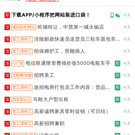
下载APP/小程序把网站装进口袋！
荐
今天
旺铺转让，中慧第一城火锅店
顶
项目合作/转让
今天
涪陵邮政快递员送货员三轮车面包车
顶
普工/零时工
今天
都行
招保姆护工，照顾病人
顶
普工/零时工
今天
电信联通降资费领价值5000电瓶车手
顶
小广告
图
今天
招聘美工
顶
互联网/传媒
图
今天
急招电商打包员工作内容：货品分
顶
普工/零时工
图
今天
拣打包
马鞍大户型出租
顶
四室及以上
图
今天
高薪诚聘家具零时促销（可日结）
顶
普工/零时工
今天
高薪招聘兼职
顶
普工/零时工
图
今天