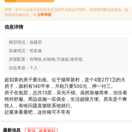
声明：本平台仅提供信息发布交流和平台的运行维护，请谨慎判断信息真伪。如
遇虚假诈骗信息，请
立即举报
信息详情
楼层情况：
低楼层
装修情况：
简装修
房屋配置：
有网络,好购物,可做饭,物管低
信息来源：
个人
超划算的房子要出租。位于烟草新村，是个4室2厅1卫的大
房子，面积有140平米，月租只要500元，押一付三。
房子在低层，总共13层，采光不错。虽然装修简单，但住着
绝对舒服。周边设施一应俱全，生活超级方便。房东是个爽
快人，有啥问题直接联系他就行。
赶紧来看看吧，这价格可不常有
最新信息
置顶 · 效果更好