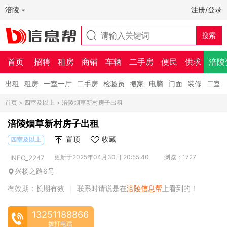
涪陵
注册/登录
首页
招聘
租房
商铺
车辆
二手房
便民
供求
涪陵
出租
租房
一室一厅
二手房
检验员
搬家
电脑
门面
装修
二室
首页
>
四室及以上
> 涪陵烟草新村房子出租
涪陵烟草新村房子出租
置顶
收藏
四室及以上
更新于2025年04月30日 20:55:40
浏览：1727
INFO_2247
兴杨之路6号
有效期：长期有效
联系时请说是在
涪陵信息帮
上看到的！
|
13251188866
拨打电话