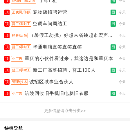
门面出租
顶
商铺/门面/店面
图
今天
宠物店招聘运营
顶
互联网/传媒
图
今天
空调车间周结工
顶
普工/零时工
图
今天
（暑假工勿扰）好想来省钱超市宏声桥
顶
销售/店员
今天
店
华通电脑直签直签直签
顶
普工/零时工
图
今天
重庆的小伙伴看过来，我这边是和重庆本
顶
小广告
今天
新工厂高薪招聘，普工100人
顶
普工/零时工
图
今天
诚招区域事业合伙人
顶
管理/技术
今天
涪陵回收旧手机旧电脑旧衣服
顶
小广告
图
今天
更多信息请点击分类>>
快捷导航