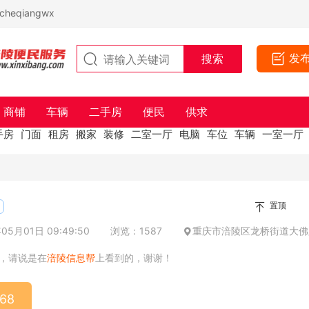
eqiangwx
发
商铺
车辆
二手房
便民
供求
手房
门面
租房
搬家
装修
二室一厅
电脑
车位
车辆
一室一厅
置顶
5月01日 09:49:50
浏览：1587
重庆市涪陵区龙桥街道大佛
，请说是在
涪陵信息帮
上看到的，谢谢！
68