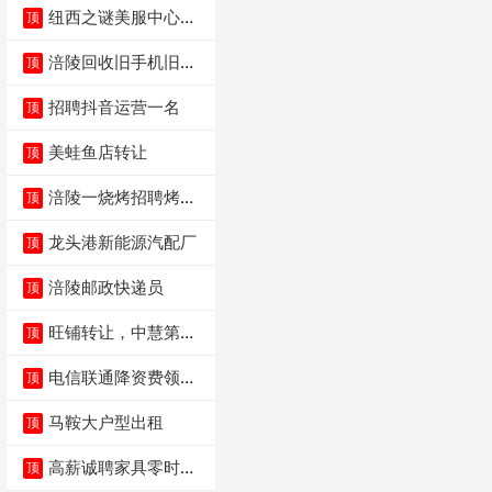
纽西之谜美服中心招
顶
聘美容师
涪陵回收旧手机旧电
顶
脑旧衣服
招聘抖音运营一名
顶
美蛙鱼店转让
顶
涪陵一烧烤招聘烤工
顶
两名 男女不限
龙头港新能源汽配厂
顶
涪陵邮政快递员
顶
旺铺转让，中慧第一
顶
城火锅店
电信联通降资费领价
顶
值5000电瓶车手
马鞍大户型出租
顶
高薪诚聘家具零时促
顶
销（可日结）