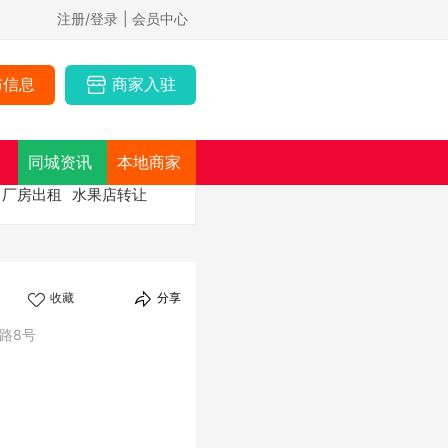
注册/登录
| 会员中心
布信息
商家入驻
同城资讯
本地商家
厂房出租
水果店转让
收藏
分享
路8号