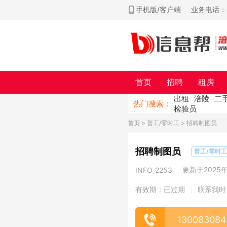
手机版/客户端
业务电话：ch
首页
招聘
租房
出租
涪陵
二
热门搜索：
检验员
首页
>
普工/零时工
> 招聘制图员
招聘制图员
普工/零时工
更新于2025年0
INFO_2253
有效期：已过期
联系我时
|
130083084