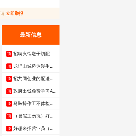
，请
立即举报
最新信息
招聘火锅墩子切配
顶
龙记山城桥达漫生活
顶
店（低价转让）
招共同创业的配送伙
顶
伴
政府出钱免费学习AI
顶
短剧、视频拍摄剪
马鞍操作工不体检男
顶
女不限6千
（暑假工勿扰）好想
顶
来省钱超市宏声桥店
好想来招营业员（不
顶
招暑假工）