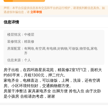
声明：本平台仅提供信息发布交流和平台的运行维护，请谨慎判断信息真伪。如
遇虚假诈骗信息，请
立即举报
信息详情
楼层情况：
中楼层
装修情况：
精装修
房屋配置：
有网络,有空调,有电梯,好购物,可做饭,物管低,家电
齐
信息来源：
个人
房子出租，在四环路星辰花苑，精装修2室1厅1卫，面积大
约60平米，月租1300元，押二付六。
家电齐全，电梯直达，可以做饭，上网，洗澡，还有空调
房。小区环境特别好，交通购物都方便。
房屋干净整洁 家具家电齐全 出脚方便 拎包入住 由于次卧
是小孩房 合租请勿考虑，谢谢