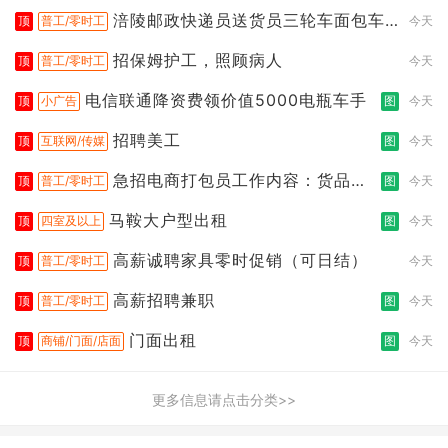
涪陵邮政快递员送货员三轮车面包车
顶
普工/零时工
今天
都行
招保姆护工，照顾病人
顶
普工/零时工
今天
电信联通降资费领价值5000电瓶车手
顶
小广告
图
今天
招聘美工
顶
互联网/传媒
图
今天
急招电商打包员工作内容：货品分
顶
普工/零时工
图
今天
拣打包
马鞍大户型出租
顶
四室及以上
图
今天
高薪诚聘家具零时促销（可日结）
顶
普工/零时工
今天
高薪招聘兼职
顶
普工/零时工
图
今天
门面出租
顶
商铺/门面/店面
图
今天
更多信息请点击分类>>