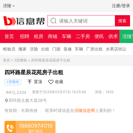
涪陵
注册/登录
首页
招聘
租房
商铺
车辆
二手房
便民
供求
涪陵
检验员
搬家
涪陵
出租
门面
装修
车辆
厂房出租
水果店转让
首页
>
2室整租
> 四环路星辰花苑房子出租
四环路星辰花苑房子出租
置顶
收藏
2室整租
更新于2025年05月07日 19:25:58
浏览：1929
INFO_2334
四环路太极大道28号
有效期：长期有效
联系时请说是在
涪陵信息帮
上看到的！
|
18680974016
拨打电话