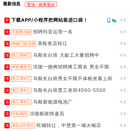
最新信息
置顶 · 效果更好
下载APP/小程序把网站装进口袋！
荐
今天
招聘抖音运营一名
顶
互联网/传媒
今天
美蛙鱼店转让
顶
商铺/门面/店面
今天
马鞍长白班 大龄工大量招聘中
顶
普工/零时工
今天
涪陵一烧烤招聘烤工两名 男女不限
顶
厨师/服务员
今天
马鞍长白班男女不限不体检坐着上班
顶
普工/零时工
今天
马鞍长白班普工坐班4500-5500
顶
普工/零时工
今天
马鞍新能源电池厂
顶
普工/零时工
今天
涪陵邮政快递员
顶
司机/物流
今天
旺铺转让，中慧第一城火锅店
顶
项目合作/转让
今天