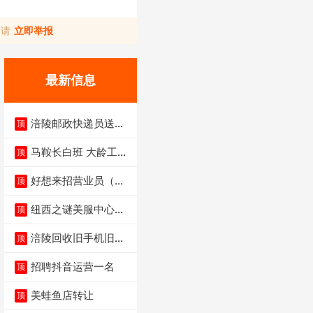
，请
立即举报
最新信息
涪陵邮政快递员送货
顶
员三轮车面包车都行
马鞍长白班 大龄工大
顶
量招聘中
好想来招营业员（不
顶
招暑假工）
纽西之谜美服中心招
顶
聘美容师
涪陵回收旧手机旧电
顶
脑旧衣服
招聘抖音运营一名
顶
美蛙鱼店转让
顶