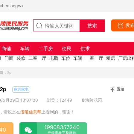
eqiangwx
发
商铺
车辆
二手房
便民
供求
租
门面
装修
二室一厅
电脑
车位
车辆
一室一厅
租房
厂房出
调，2p
2p
置顶
家具家电
5月09日 13:07:00
浏览：12449
海陵花园
，请说是在
涪陵信息帮
上看到的，谢谢！
19908357240
40
登录查看完整微信