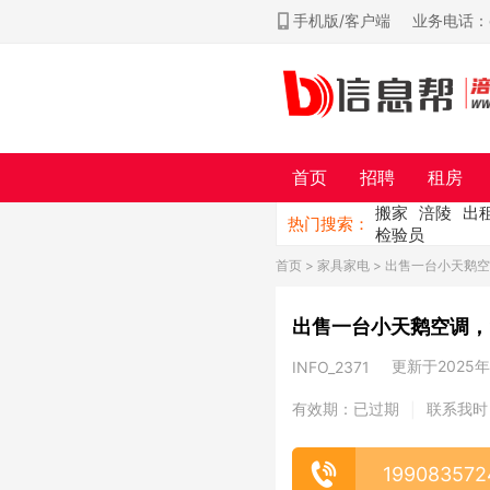
手机版/客户端
业务电话：ch
首页
招聘
租房
搬家
涪陵
出
热门搜索：
检验员
首页
>
家具家电
> 出售一台小天鹅空
出售一台小天鹅空调，
更新于2025年0
INFO_2371
有效期：已过期
联系我时
|
199083572