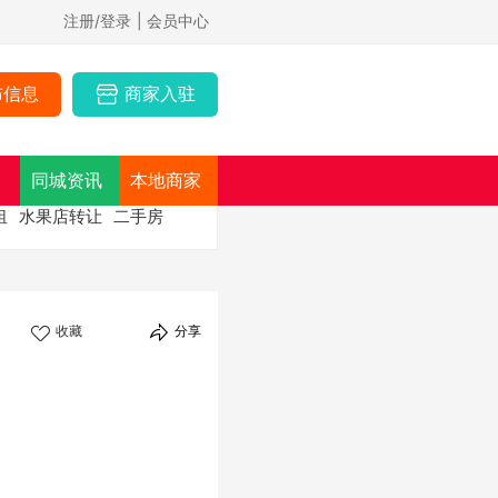
注册/登录
| 会员中心
布信息
商家入驻
同城资讯
本地商家
租
水果店转让
二手房
收藏
分享