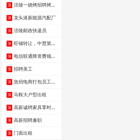
涪陵一烧烤招聘烤工
顶
两名 男女不限
龙头港新能源汽配厂
顶
涪陵邮政快递员
顶
旺铺转让，中慧第一
顶
城火锅店
电信联通降资费领价
顶
值5000电瓶车手
招聘美工
顶
急招电商打包员工作
顶
内容：货品分拣打包
马鞍大户型出租
顶
高薪诚聘家具零时促
顶
销（可日结）
高薪招聘兼职
顶
门面出租
顶