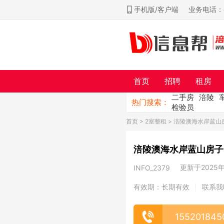
手机版/客户端
业务电话：ch
首页
招聘
租房
二手房
涪陵
热门搜索：
检验员
首页
>
2室整租
> 涪陵澳海水岸蓝山
涪陵澳海水岸蓝山房子
更新于2025年0
INFO_2379
有效期：长期有效
联系我
|
155201845