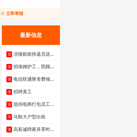
，请
立即举报
最新信息
涪陵邮政快递员送货
顶
员三轮车面包车都行
招保姆护工，照顾病
顶
人
电信联通降资费领价
顶
值5000电瓶车手
招聘美工
顶
急招电商打包员工作
顶
内容：货品分拣打包
马鞍大户型出租
顶
高薪诚聘家具零时促
顶
销（可日结）