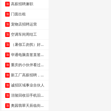
高薪招聘兼职
顶
门面出租
顶
宠物店招聘运营
顶
空调车间周结工
顶
（暑假工勿扰）好想
顶
来省钱超市宏声桥店
华通电脑直签直签直
顶
签
重庆的小伙伴看过
顶
来，我这边是和重庆
本
新工厂高薪招聘，普
顶
工100人
诚招区域事业合伙人
顶
涪陵回收旧手机旧电
顶
脑旧衣服
奥园翡翠天辰临街餐
顶
饮门面低价转让