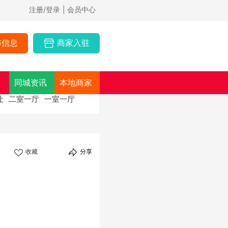
注册/登录
| 会员中心
布信息
商家入驻
同城资讯
本地商家
让
二室一厅
一室一厅
收藏
分享