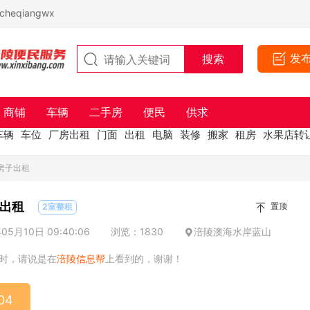
eqiangwx
发
商铺
车辆
二手房
便民
供求
车辆
车位
厂房出租
门面
出租
电脑
装修
搬家
租房
水果店转
房子出租
出租
置顶
2室整租
5月10日 09:40:06
浏览：1830
涪陵澳海水岸蓝山
时，请说是在
涪陵信息帮
上看到的，谢谢！
04