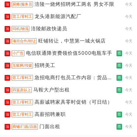
涪陵一烧烤招聘烤工两名 男女不限
顶
厨师/服务员
今天
龙头港新能源汽配厂
顶
普工/零时工
今天
涪陵邮政快递员
顶
司机/物流
今天
旺铺转让，中慧第一城火锅店
顶
项目合作/转让
今天
电信联通降资费领价值5000电瓶车手
顶
小广告
图
今天
招聘美工
顶
互联网/传媒
图
今天
急招电商打包员工作内容：货品分
顶
普工/零时工
图
今天
拣打包
马鞍大户型出租
顶
四室及以上
图
今天
高薪诚聘家具零时促销（可日结）
顶
普工/零时工
今天
高薪招聘兼职
顶
普工/零时工
图
今天
门面出租
顶
商铺/门面/店面
图
今天