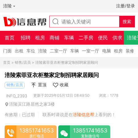
涪陵
注册/登录
首页
招聘
租房
商铺
车辆
二手房
便民
供求
涪陵
门面
出租
车位
涪陵
二室一厅
车辆
一室一厅
电脑
租房
装修
首页
>
销售/店员
> 涪陵索菲亚衣柜整家定制招聘家居顾问
涪陵索菲亚衣柜整家定制招聘家居顾问
置顶
收藏
销售/店员
更新于2025年05月12日 08:49:50
浏览：1778
INFO_2393
涪陵滨江路居然之家3楼
有效期：已过期
联系时请说是在
涪陵信息帮
上看到的！
|
13851741653
13851741653
拨打电话
复制微信号