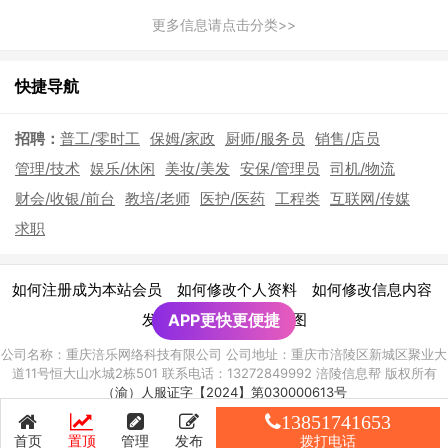
更多信息请点击分类>>
快捷导航
招聘：
普工/零时工
保姆/家政
厨师/服务员
销售/店员
管理/技术
娱乐/休闲
美妆/美发
安保/管理员
司机/物流
财会/收银/前台
教培/老师
医护/医药
工程类
互联网/传媒
求职
|
|
|
如何注册成为本站会员
如何修改个人资料
如何修改信息内容
|
发布广告须知
APP更快更便捷
网站地图
公司名称：重庆涪乐网络科技有限公司 公司地址：重庆市涪陵区新城区聚业大
道11号恒大山水城2栋501 联系电话：13272849992 涪陵信息帮 版权所有
（渝）人服证字【2024】第030000613号
渝ICP备2021010928号-8
13851741653
首页
置顶
管理
发布
拨打电话