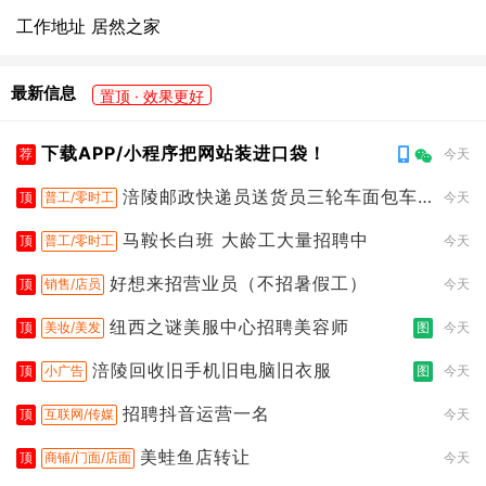
工作地址 居然之家
最新信息
置顶 · 效果更好
下载APP/小程序把网站装进口袋！
荐
今天
涪陵邮政快递员送货员三轮车面包车
顶
普工/零时工
今天
都行
马鞍长白班 大龄工大量招聘中
顶
普工/零时工
今天
好想来招营业员（不招暑假工）
顶
销售/店员
今天
纽西之谜美服中心招聘美容师
顶
美妆/美发
图
今天
涪陵回收旧手机旧电脑旧衣服
顶
小广告
图
今天
招聘抖音运营一名
顶
互联网/传媒
今天
美蛙鱼店转让
顶
商铺/门面/店面
今天