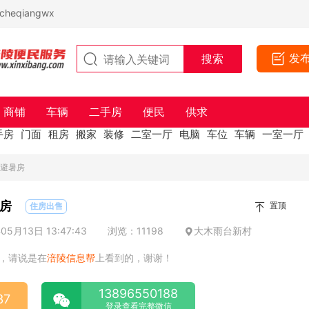
eqiangwx
发
商铺
车辆
二手房
便民
供求
手房
门面
租房
搬家
装修
二室一厅
电脑
车位
车辆
一室一厅
木避暑房
房
置顶
住房出售
5月13日 13:47:43
浏览：11198
大木雨台新村
，请说是在
涪陵信息帮
上看到的，谢谢！
13896550188
37
登录查看完整微信