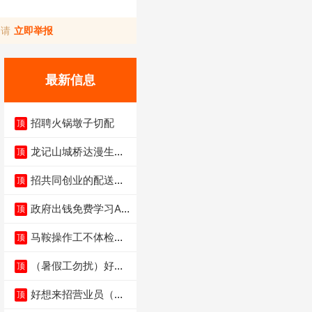
，请
立即举报
最新信息
招聘火锅墩子切配
顶
龙记山城桥达漫生活
顶
店（低价转让）
招共同创业的配送伙
顶
伴
政府出钱免费学习AI
顶
短剧、视频拍摄剪
马鞍操作工不体检男
顶
女不限6千
（暑假工勿扰）好想
顶
来省钱超市宏声桥店
好想来招营业员（不
顶
招暑假工）