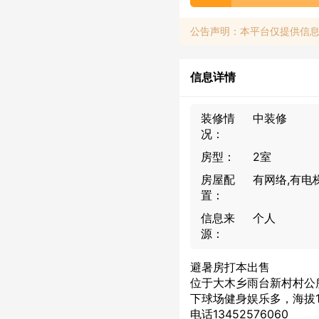
公告声明：本平台仅提供信
信息详情
装修情
中装修
况：
房型：
2室
房屋配
有网络,有电
置：
信息来
个人
源：
避暑房打本出售
位于大木乡雨台新村村公
下球场健身娱乐多，海拔
电话13452576060