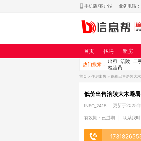
手机版/客户端
业务电话：ch
首页
招聘
租房
出租
涪陵
二
热门搜索：
检验员
首页
>
住房出售
> 低价出售涪陵大
低价出售涪陵大木避暑
更新于2025年0
INFO_2415
有效期：已过期
联系我时
|
173182655