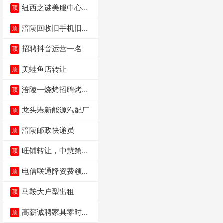
纽西之谜美服中心招
顶
聘美容师
涪陵回收旧手机旧电
顶
脑旧衣服
招聘抖音运营一名
顶
美蛙鱼店转让
顶
涪陵一烧烤招聘烤工
顶
两名 男女不限
龙头港新能源汽配厂
顶
涪陵邮政快递员
顶
旺铺转让，中慧第一
顶
城火锅店
电信联通降资费领价
顶
值5000电瓶车手
马鞍大户型出租
顶
高薪诚聘家具零时促
顶
销（可日结）