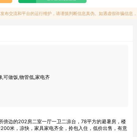
息发布交流和平台的运行维护，请谨慎判断信息真伪。如遇虚假诈骗信息
梯,可做饭,物管低,家电齐
所傍边的202房二室一厅一卫二凉台，78平方的避暑房，楼
1200米，凉快，家具家电齐全，拎包入住，低价出售，有意