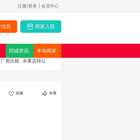
注册/登录
| 会员中心
布信息
商家入驻
同城资讯
本地商家
厂房出租
水果店转让
收藏
分享