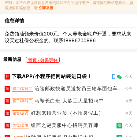
声明：本平台仅提供信息发布交流和平台的运行维护，请谨慎判断信息真伪。如
遇虚假诈骗信息，请
立即举报
信息详情
免费领油领米价值200元。个人养老金账户开通，要求从来
没买过社保公积金的。联系18996700996
最新信息
置顶 · 效果更好
下载APP/小程序把网站装进口袋！
荐
今天
涪陵邮政快递员送货员三轮车面包车
顶
普工/零时工
今天
都行
马鞍长白班 大龄工大量招聘中
顶
普工/零时工
今天
好想来招营业员（不招暑假工）
顶
销售/店员
今天
纽西之谜美服中心招聘美容师
顶
美妆/美发
图
今天