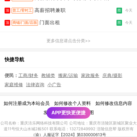
高薪招聘兼职
顶
普工/零时工
图
今天
门面出租
顶
商铺/门面/店面
图
今天
更多信息请点击分类>>
快捷导航
便民：
工商/财务
教辅类
搬家/运输
家政服务
庆典/摄影
家庭维修
法律咨询
小广告
|
|
|
如何注册成为本站会员
如何修改个人资料
如何修改信息内容
|
发布广告须知
APP更快更便捷
网站地图
公司名称：重庆涪乐网络科技有限公司 公司地址：重庆市涪陵区新城区聚业大
道11号恒大山水城2栋501 联系电话：13272849992 涪陵信息帮 版权所有
（渝）人服证字【2024】第030000613号