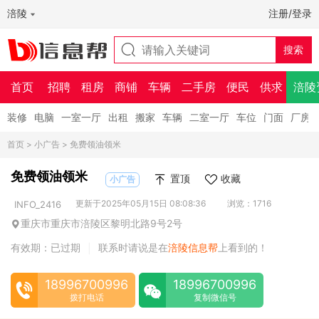
涪陵
注册/登录
首页
招聘
租房
商铺
车辆
二手房
便民
供求
涪陵
装修
电脑
一室一厅
出租
搬家
车辆
二室一厅
车位
门面
厂房
首页
>
小广告
> 免费领油领米
免费领油领米
置顶
收藏
小广告
更新于2025年05月15日 08:08:36
浏览：1716
INFO_2416
重庆市重庆市涪陵区黎明北路9号2号
有效期：已过期
联系时请说是在
涪陵信息帮
上看到的！
|
18996700996
18996700996
拨打电话
复制微信号