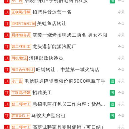
涪陵回收旧手机旧电脑旧衣服
顶
小广告
图
今天
招聘抖音运营一名
顶
互联网/传媒
今天
美蛙鱼店转让
顶
商铺/门面/店面
今天
涪陵一烧烤招聘烤工两名 男女不限
顶
厨师/服务员
今天
龙头港新能源汽配厂
顶
普工/零时工
今天
涪陵邮政快递员
顶
司机/物流
今天
旺铺转让，中慧第一城火锅店
顶
项目合作/转让
今天
电信联通降资费领价值5000电瓶车手
顶
小广告
图
今天
招聘美工
顶
互联网/传媒
图
今天
急招电商打包员工作内容：货品分
顶
普工/零时工
图
今天
拣打包
马鞍大户型出租
顶
四室及以上
图
今天
高薪诚聘家具零时促销（可日结）
顶
普工/零时工
今天