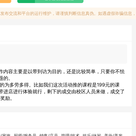
息发布交流和平台的运行维护，请谨慎判断信息真伪。如遇虚假诈骗信息
作内容主要是以带到访为目的，还是比较简单，只要你不怯
题的。
余的为多劳多得。比如我们这次活动推的课程是199元的课
带进店进行体验就行，剩下的成交由校区人员来做，成交了
的奖励。
/家政
厨师/服务员
销售/店员
管理/技术
娱乐/休闲
美妆/美发