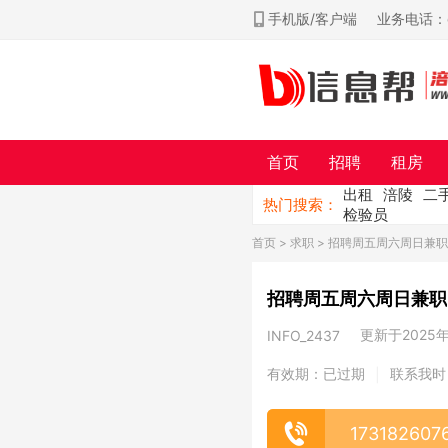
手机版/客户端
业务电话：ch
首页
招聘
租房
出租
涪陵
二
热门搜索：
检验员
首页
>
求职
> 招聘周五周六周日兼职
招聘周五周六周日兼职
更新于2025年0
INFO_2437
有效期：已过期
联系我时
|
173182607