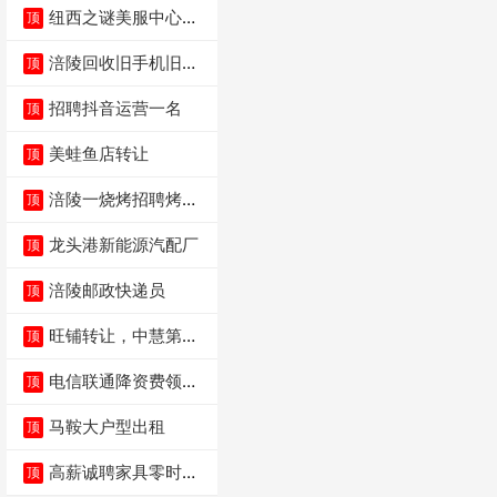
纽西之谜美服中心招
顶
聘美容师
涪陵回收旧手机旧电
顶
脑旧衣服
招聘抖音运营一名
顶
美蛙鱼店转让
顶
涪陵一烧烤招聘烤工
顶
两名 男女不限
龙头港新能源汽配厂
顶
涪陵邮政快递员
顶
旺铺转让，中慧第一
顶
城火锅店
电信联通降资费领价
顶
值5000电瓶车手
马鞍大户型出租
顶
高薪诚聘家具零时促
顶
销（可日结）