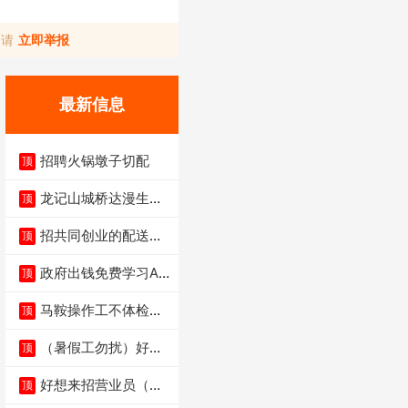
，请
立即举报
最新信息
招聘火锅墩子切配
顶
龙记山城桥达漫生活
顶
店（低价转让）
招共同创业的配送伙
顶
伴
政府出钱免费学习AI
顶
短剧、视频拍摄剪
马鞍操作工不体检男
顶
女不限6千
（暑假工勿扰）好想
顶
来省钱超市宏声桥店
好想来招营业员（不
顶
招暑假工）