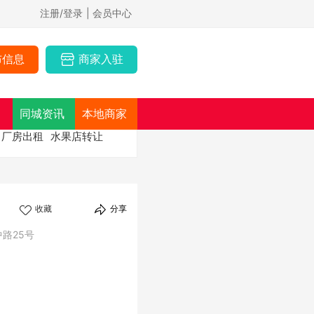
注册/登录
| 会员中心
布信息
商家入驻
同城资讯
本地商家
厂房出租
水果店转让
收藏
分享
路25号