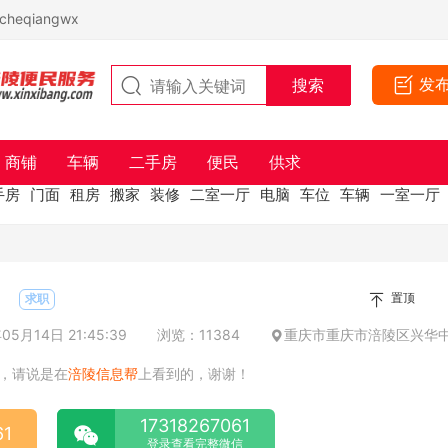
eqiangwx
发
商铺
车辆
二手房
便民
供求
手房
门面
租房
搬家
装修
二室一厅
电脑
车位
车辆
一室一厅
置顶
求职
5月14日 21:45:39
浏览：11384
重庆市重庆市涪陵区兴华中
，请说是在
涪陵信息帮
上看到的，谢谢！
17318267061
61
登录查看完整微信