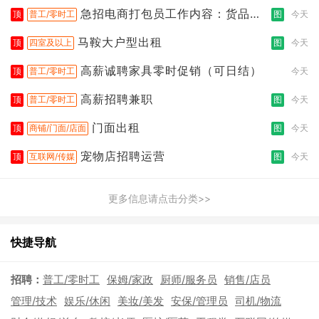
急招电商打包员工作内容：货品分
顶
普工/零时工
图
今天
拣打包
马鞍大户型出租
顶
四室及以上
图
今天
高薪诚聘家具零时促销（可日结）
顶
普工/零时工
今天
高薪招聘兼职
顶
普工/零时工
图
今天
门面出租
顶
商铺/门面/店面
图
今天
宠物店招聘运营
顶
互联网/传媒
图
今天
更多信息请点击分类>>
快捷导航
招聘：
普工/零时工
保姆/家政
厨师/服务员
销售/店员
管理/技术
娱乐/休闲
美妆/美发
安保/管理员
司机/物流