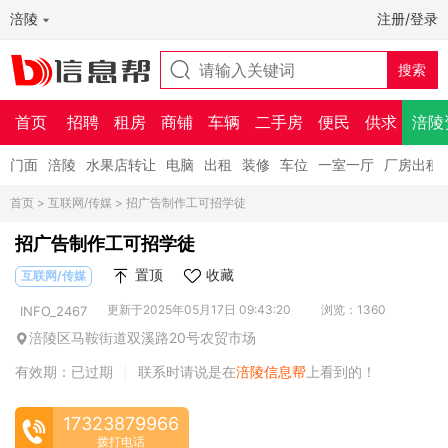
涪陵
注册/登录
首页
招聘
租房
商铺
车辆
二手房
便民
供求
涪陵
门面
涪陵
水果店转让
电脑
出租
装修
车位
一室一厅
厂房出租
首页
>
互联网/传媒
> 招广告制作工可招学徒
招广告制作工可招学徒
置顶
收藏
互联网/传媒
更新于2025年05月17日 09:43:20
浏览：1360
INFO_2467
涪陵区马鞍街道双溪路20号农贸市场
有效期：已过期
联系时请说是在
涪陵信息帮
上看到的！
|
17323879966
拨打电话