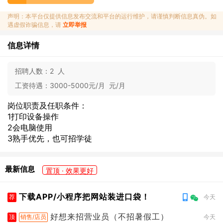
声明：本平台仅提供信息发布交流和平台的运行维护，请谨慎判断信息真伪。如
遇虚假诈骗信息，请
立即举报
信息详情
招聘人数：
2 人
工资待遇：
3000-5000元/月 元/月
岗位职责及任职条件：
1打印设备操作
2会电脑使用
3熟手优先，也可招学徒
最新信息
置顶 · 效果更好
下载APP/小程序把网站装进口袋！
荐
今天
好想来招营业员（不招暑假工）
顶
销售/店员
今天