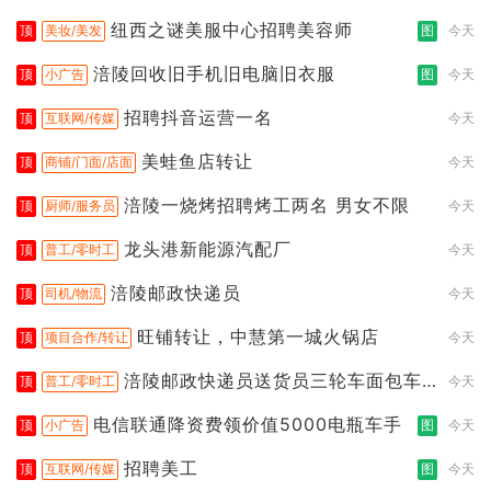
纽西之谜美服中心招聘美容师
顶
美妆/美发
图
今天
涪陵回收旧手机旧电脑旧衣服
顶
小广告
图
今天
招聘抖音运营一名
顶
互联网/传媒
今天
美蛙鱼店转让
顶
商铺/门面/店面
今天
涪陵一烧烤招聘烤工两名 男女不限
顶
厨师/服务员
今天
龙头港新能源汽配厂
顶
普工/零时工
今天
涪陵邮政快递员
顶
司机/物流
今天
旺铺转让，中慧第一城火锅店
顶
项目合作/转让
今天
涪陵邮政快递员送货员三轮车面包车
顶
普工/零时工
今天
都行
电信联通降资费领价值5000电瓶车手
顶
小广告
图
今天
招聘美工
顶
互联网/传媒
图
今天