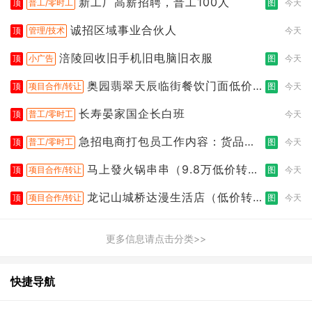
新工厂高薪招聘，普工100人
顶
普工/零时工
图
今天
诚招区域事业合伙人
顶
管理/技术
今天
涪陵回收旧手机旧电脑旧衣服
顶
小广告
图
今天
奥园翡翠天辰临街餐饮门面低价转
顶
项目合作/转让
图
今天
让
长寿晏家国企长白班
顶
普工/零时工
今天
急招电商打包员工作内容：货品分
顶
普工/零时工
图
今天
拣打包
马上發火锅串串（9.8万低价转
顶
项目合作/转让
图
今天
让）
龙记山城桥达漫生活店（低价转
顶
项目合作/转让
图
今天
让）
更多信息请点击分类>>
快捷导航