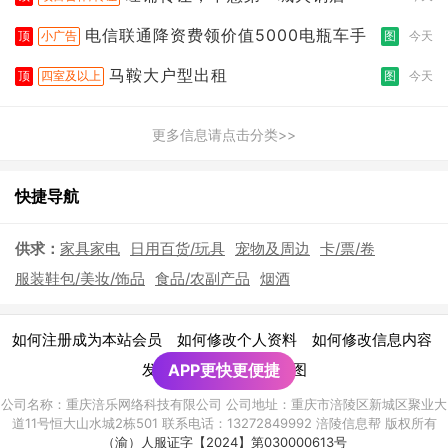
电信联通降资费领价值5000电瓶车手
顶
小广告
图
今天
马鞍大户型出租
顶
四室及以上
图
今天
更多信息请点击分类>>
快捷导航
供求：
家具家电
日用百货/玩具
宠物及周边
卡/票/卷
服装鞋包/美妆/饰品
食品/农副产品
烟酒
|
|
|
如何注册成为本站会员
如何修改个人资料
如何修改信息内容
|
发布广告须知
APP更快更便捷
网站地图
公司名称：重庆涪乐网络科技有限公司 公司地址：重庆市涪陵区新城区聚业大
道11号恒大山水城2栋501 联系电话：13272849992 涪陵信息帮 版权所有
（渝）人服证字【2024】第030000613号