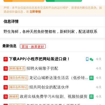
声明：本平台仅提供信息发布交流和平台的运行维护，请谨慎判断信息真伪。如
遇虚假诈骗信息，请
立即举报
信息详情
野生海鲜，各种天然鱼虾蟹都有，新鲜到家，配送请联系
最新信息
置顶 · 效果更好
下载APP/小程序把网站装进口袋！
荐
今天
招聘火锅墩子切配
顶
厨师/服务员
今天
龙记山城桥达漫生活店（低价转
顶
项目合作/转让
图
今天
让）
招共同创业的配送伙伴
顶
项目合作/转让
今天
政府出钱免费学习AI短剧、视频拍摄剪
顶
教辅类
图
今天