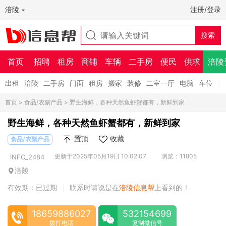
涪陵
注册/登录
首页
招聘
租房
商铺
车辆
二手房
便民
供求
涪陵
出租
涪陵
二手房
门面
租房
搬家
装修
二室一厅
电脑
车位
车
首页
>
食品/农副产品
> 野生海鲜，各种天然鱼虾蟹都有，新鲜到家
野生海鲜，各种天然鱼虾蟹都有，新鲜到家
置顶
收藏
食品/农副产品
更新于2025年05月19日 10:02:07
浏览：11805
INFO_2484
涪陵
有效期：已过期
联系时请说是在
涪陵信息帮
上看到的！
|
18659886027
532154699
拨打电话
复制微信号