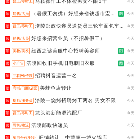
马鞍操作工不体检男女不限6千
顶
普工/零时工
今天
（暑假工勿扰）好想来省钱超市宏声
顶
销售/店员
图
今天
桥店
涪陵邮政快递员送货员三轮车面包车
顶
普工/零时工
今天
都行
好想来招营业员（不招暑假工）
顶
销售/店员
今天
纽西之谜美服中心招聘美容师
顶
美妆/美发
图
今天
涪陵回收旧手机旧电脑旧衣服
顶
小广告
图
今天
招聘抖音运营一名
顶
互联网/传媒
今天
美蛙鱼店转让
顶
商铺/门面/店面
今天
涪陵一烧烤招聘烤工两名 男女不限
顶
厨师/服务员
今天
龙头港新能源汽配厂
顶
普工/零时工
今天
涪陵邮政快递员
顶
司机/物流
今天
旺铺转让，中慧第一城火锅店
顶
项目合作/转让
今天