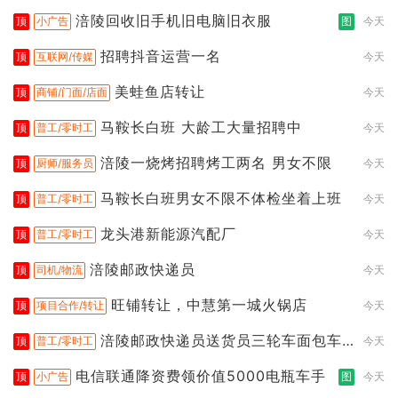
涪陵回收旧手机旧电脑旧衣服
顶
小广告
图
今天
招聘抖音运营一名
顶
互联网/传媒
今天
美蛙鱼店转让
顶
商铺/门面/店面
今天
马鞍长白班 大龄工大量招聘中
顶
普工/零时工
今天
涪陵一烧烤招聘烤工两名 男女不限
顶
厨师/服务员
今天
马鞍长白班男女不限不体检坐着上班
顶
普工/零时工
今天
龙头港新能源汽配厂
顶
普工/零时工
今天
涪陵邮政快递员
顶
司机/物流
今天
旺铺转让，中慧第一城火锅店
顶
项目合作/转让
今天
涪陵邮政快递员送货员三轮车面包车
顶
普工/零时工
今天
都行
电信联通降资费领价值5000电瓶车手
顶
小广告
图
今天