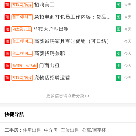
招聘美工
顶
互联网/传媒
图
今天
急招电商打包员工作内容：货品分
顶
普工/零时工
图
今天
拣打包
马鞍大户型出租
顶
四室及以上
图
今天
高薪诚聘家具零时促销（可日结）
顶
普工/零时工
今天
高薪招聘兼职
顶
普工/零时工
图
今天
门面出租
顶
商铺/门面/店面
图
今天
宠物店招聘运营
顶
互联网/传媒
图
今天
更多信息请点击分类>>
快捷导航
二手房：
住房出售
中介房
车位出售
公寓/写字楼