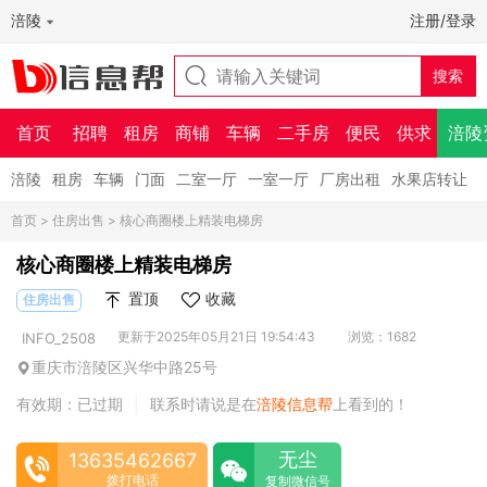
涪陵
注册/登录
首页
招聘
租房
商铺
车辆
二手房
便民
供求
涪陵
涪陵
租房
车辆
门面
二室一厅
一室一厅
厂房出租
水果店转让
首页
>
住房出售
> 核心商圈楼上精装电梯房
核心商圈楼上精装电梯房
置顶
收藏
住房出售
更新于2025年05月21日 19:54:43
浏览：1682
INFO_2508
重庆市涪陵区兴华中路25号
有效期：已过期
联系时请说是在
涪陵信息帮
上看到的！
|
无尘
13635462667
拨打电话
复制微信号