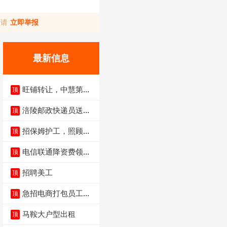
，请
立即举报
最新信息
旺铺转让，中慧第一
顶
城火锅店
涪陵邮政快递员送货
顶
员三轮车面包车都行
招保姆护工，照顾病
顶
人
电信联通降资费领价
顶
值5000电瓶车手
招聘美工
顶
急招电商打包员工作
顶
内容：货品分拣打包
马鞍大户型出租
顶