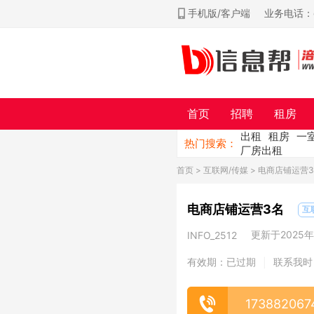
手机版/客户端
业务电话：ch
首页
招聘
租房
出租
租房
一
热门搜索：
厂房出租
首页
>
互联网/传媒
> 电商店铺运营
电商店铺运营3名
互
更新于2025年0
INFO_2512
有效期：已过期
联系我时
|
173882067