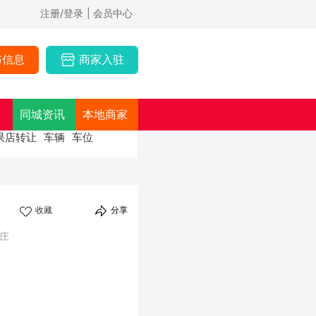
注册/登录
| 会员中心
布信息
商家入驻
同城资讯
本地商家
果店转让
车辆
车位
收藏
分享
庄