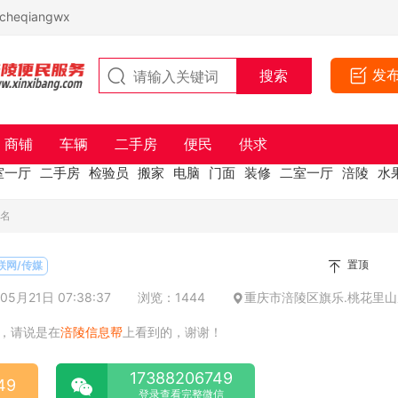
eqiangwx
发
商铺
车辆
二手房
便民
供求
室一厅
二手房
检验员
搬家
电脑
门面
装修
二室一厅
涪陵
水
3名
置顶
联网/传媒
5月21日 07:38:37
浏览：1444
重庆市涪陵区旗乐.桃花里山
，请说是在
涪陵信息帮
上看到的，谢谢！
17388206749
49
登录查看完整微信