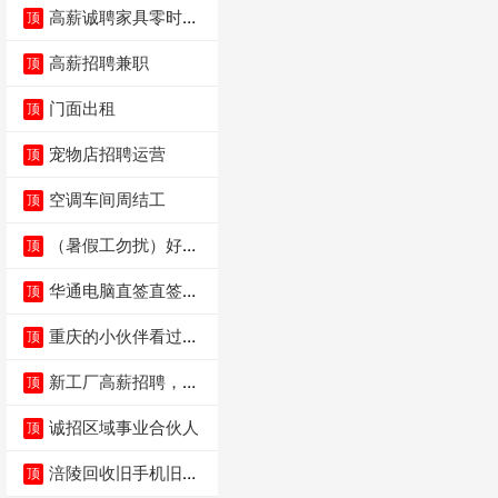
高薪诚聘家具零时促
顶
销（可日结）
高薪招聘兼职
顶
门面出租
顶
宠物店招聘运营
顶
空调车间周结工
顶
（暑假工勿扰）好想
顶
来省钱超市宏声桥店
华通电脑直签直签直
顶
签
重庆的小伙伴看过
顶
来，我这边是和重庆
本
新工厂高薪招聘，普
顶
工100人
诚招区域事业合伙人
顶
涪陵回收旧手机旧电
顶
脑旧衣服