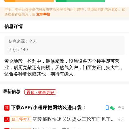
声明：本平台仅提供信息发布交流和平台的运行维护，请谨慎判断信息真伪。如
遇虚假诈骗信息，请
立即举报
信息详情
信息来源：
个人
面积：
140
黄金地段，盈利中，装修精致，设施设备齐全接手即可营
业，后厨宽敞还有阁楼，天然气入户，门面方正门头大气，
适合各种餐饮或其他，期待有缘人。
最新信息
置顶 · 效果更好
下载APP/小程序把网站装进口袋！
荐
今天
涪陵邮政快递员送货员三轮车面包车
顶
普工/零时工
今天
都行