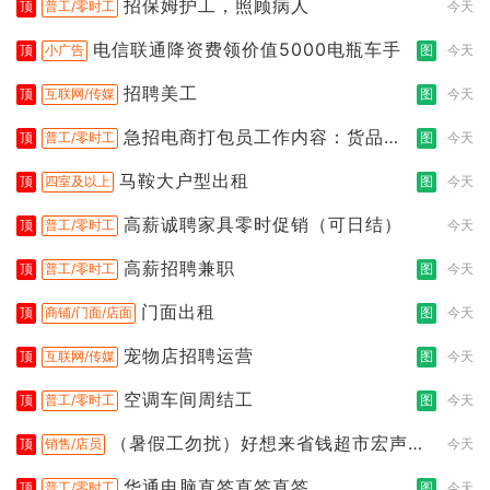
招保姆护工，照顾病人
顶
普工/零时工
今天
电信联通降资费领价值5000电瓶车手
顶
小广告
图
今天
招聘美工
顶
互联网/传媒
图
今天
急招电商打包员工作内容：货品分
顶
普工/零时工
图
今天
拣打包
马鞍大户型出租
顶
四室及以上
图
今天
高薪诚聘家具零时促销（可日结）
顶
普工/零时工
今天
高薪招聘兼职
顶
普工/零时工
图
今天
门面出租
顶
商铺/门面/店面
图
今天
宠物店招聘运营
顶
互联网/传媒
图
今天
空调车间周结工
顶
普工/零时工
图
今天
（暑假工勿扰）好想来省钱超市宏声桥
顶
销售/店员
今天
店
华通电脑直签直签直签
顶
普工/零时工
图
今天