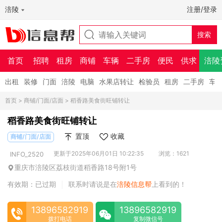
涪陵
注册/登录
首页
招聘
租房
商铺
车辆
二手房
便民
供求
涪陵
出租
装修
门面
涪陵
电脑
水果店转让
检验员
租房
二手房
车
首页
>
商铺/门面/店面
> 稻香路美食街旺铺转让
稻香路美食街旺铺转让
置顶
收藏
商铺/门面/店面
更新于2025年06月01日 10:22:35
浏览：1621
INFO_2520
重庆市涪陵区荔枝街道稻香路18号附1号
有效期：已过期
联系时请说是在
涪陵信息帮
上看到的！
|
13896582919
13896582919
拨打电话
复制微信号