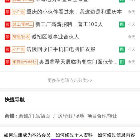
重庆的小伙伴看过来，我这边是和重庆本
顶
小广告
今天
新工厂高薪招聘，普工100人
顶
普工/零时工
图
今天
诚招区域事业合伙人
顶
管理/技术
今天
涪陵回收旧手机旧电脑旧衣服
顶
小广告
图
今天
奥园翡翠天辰临街餐饮门面低价转
顶
项目合作/转让
图
今天
让
更多信息请点击分类>>
快捷导航
商铺：
商铺/门面/店面
厂房/仓库/场地
项目合作/转让
|
|
|
如何注册成为本站会员
如何修改个人资料
如何修改信息内容