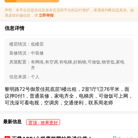
声明：本平台仅提供信息发布交流和平台的运行维护，请谨慎判断信息真伪。如
遇虚假诈骗信息，请
立即举报
信息详情
楼层情况：
低楼层
装修情况：
中装修
房屋配置：
有网络,有空调,有电梯,好购物,可做饭,物管低,家电
齐
信息来源：
个人
黎明路72号御景佳苑底层1楼出租，2室1厅1卫76平米，面
议押0付1，普通装修，家电齐全，电梯房，可做饭可上网，
可洗澡可看电视，空调房，交通便利，联系周老师
最新信息
置顶 · 效果更好