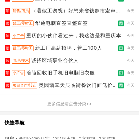
（暑假工勿扰）好想来省钱超市宏声桥
顶
销售/店员
今天
店
华通电脑直签直签直签
顶
普工/零时工
图
今天
重庆的小伙伴看过来，我这边是和重庆本
顶
小广告
今天
新工厂高薪招聘，普工100人
顶
普工/零时工
图
今天
诚招区域事业合伙人
顶
管理/技术
今天
涪陵回收旧手机旧电脑旧衣服
顶
小广告
图
今天
奥园翡翠天辰临街餐饮门面低价转
顶
项目合作/转让
图
今天
让
更多信息请点击分类>>
快捷导航
租房：
单间/公寓/住宿
1室1厅出租
2室整租
3室整租