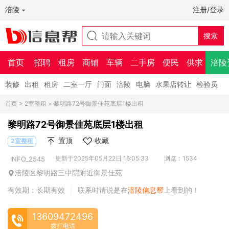
涪陵
注册/登录
首页
招聘
租房
商铺
车辆
二手房
便民
供求
涪陵
装修
出租
租房
二室一厅
门面
涪陵
电脑
水果店转让
检验员
首页
>
2室整租
> 黎明路72号御景佳苑底层1楼出租
黎明路72号御景佳苑底层1楼出租
置顶
收藏
2室整租
更新于2025年05月22日 16:05:33
浏览：1534
INFO_2545
涪陵区黎明路三中院附近御景佳苑
有效期：长期有效
联系时请说是在
涪陵信息帮
上看到的！
|
13609472496
拨打电话