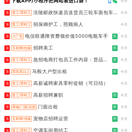
下载APP/小程序把网站装进口袋！
荐
今天
涪陵邮政快递员送货员三轮车面包车
顶
普工/零时工
今天
都行
招保姆护工，照顾病人
顶
普工/零时工
今天
电信联通降资费领价值5000电瓶车手
顶
小广告
图
今天
招聘美工
顶
互联网/传媒
图
今天
急招电商打包员工作内容：货品分
顶
普工/零时工
图
今天
拣打包
马鞍大户型出租
顶
四室及以上
图
今天
高薪诚聘家具零时促销（可日结）
顶
普工/零时工
今天
高薪招聘兼职
顶
普工/零时工
图
今天
门面出租
顶
商铺/门面/店面
图
今天
宠物店招聘运营
顶
互联网/传媒
图
今天
空调车间周结工
顶
普工/零时工
图
今天