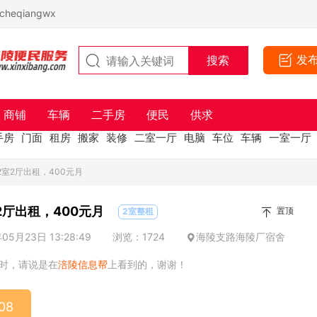
eqiangwx
发
商铺
车辆
二手房
便民
供求
手房
门面
租房
搬家
装修
二室一厅
电脑
车位
车辆
一室一厅
2室2厅出租，400元月
厅出租，400元月
置顶
2室整租
5月23日 13:28:49
浏览：1724
海陵支路海陵厂宿舍
时，请说是在
涪陵信息帮
上看到的，谢谢！
08