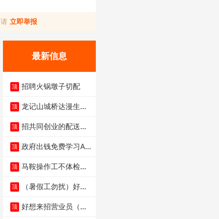
，请
立即举报
最新信息
招聘火锅墩子切配
顶
龙记山城桥达漫生活
顶
店（低价转让）
招共同创业的配送伙
顶
伴
政府出钱免费学习AI
顶
短剧、视频拍摄剪
马鞍操作工不体检男
顶
女不限6千
（暑假工勿扰）好想
顶
来省钱超市宏声桥店
好想来招营业员（不
顶
招暑假工）