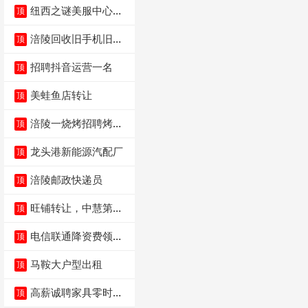
纽西之谜美服中心招
顶
聘美容师
涪陵回收旧手机旧电
顶
脑旧衣服
招聘抖音运营一名
顶
美蛙鱼店转让
顶
涪陵一烧烤招聘烤工
顶
两名 男女不限
龙头港新能源汽配厂
顶
涪陵邮政快递员
顶
旺铺转让，中慧第一
顶
城火锅店
电信联通降资费领价
顶
值5000电瓶车手
马鞍大户型出租
顶
高薪诚聘家具零时促
顶
销（可日结）