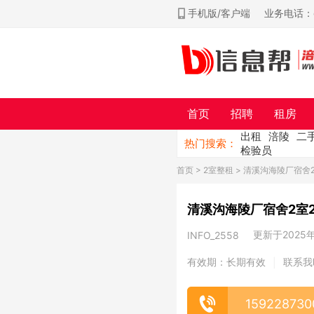
手机版/客户端
业务电话：ch
首页
招聘
租房
出租
涪陵
二
热门搜索：
检验员
首页
>
2室整租
> 清溪沟海陵厂宿舍
清溪沟海陵厂宿舍2室2
更新于2025年0
INFO_2558
有效期：长期有效
联系我
|
159228730