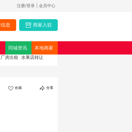
注册/登录
| 会员中心
布信息
商家入驻
同城资讯
本地商家
厂房出租
水果店转让
收藏
分享