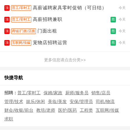
高薪诚聘家具零时促销（可日结）
顶
普工/零时工
今天
高薪招聘兼职
顶
普工/零时工
图
今天
门面出租
顶
商铺/门面/店面
图
今天
宠物店招聘运营
顶
互联网/传媒
图
今天
更多信息请点击分类>>
快捷导航
招聘：
普工/零时工
保姆/家政
厨师/服务员
销售/店员
管理/技术
娱乐/休闲
美妆/美发
安保/管理员
司机/物流
财会/收银/前台
教培/老师
医护/医药
工程类
互联网/传媒
求职