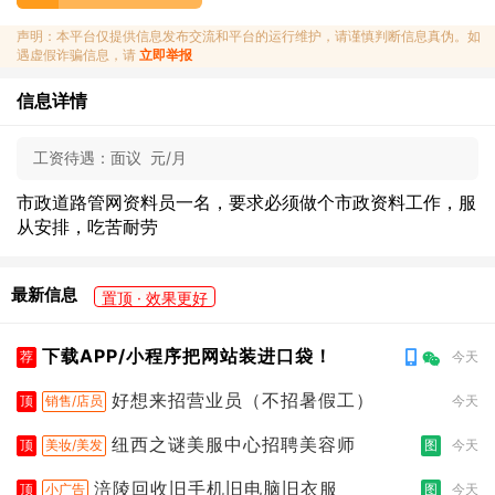
声明：本平台仅提供信息发布交流和平台的运行维护，请谨慎判断信息真伪。如
遇虚假诈骗信息，请
立即举报
信息详情
工资待遇：
面议 元/月
市政道路管网资料员一名，要求必须做个市政资料工作，服
从安排，吃苦耐劳
最新信息
置顶 · 效果更好
下载APP/小程序把网站装进口袋！
荐
今天
好想来招营业员（不招暑假工）
顶
销售/店员
今天
纽西之谜美服中心招聘美容师
顶
美妆/美发
图
今天
涪陵回收旧手机旧电脑旧衣服
顶
小广告
图
今天