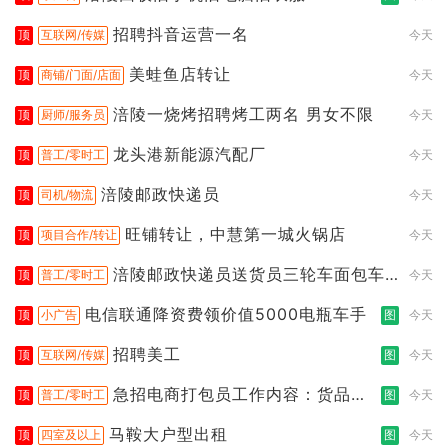
招聘抖音运营一名
顶
互联网/传媒
今天
美蛙鱼店转让
顶
商铺/门面/店面
今天
涪陵一烧烤招聘烤工两名 男女不限
顶
厨师/服务员
今天
龙头港新能源汽配厂
顶
普工/零时工
今天
涪陵邮政快递员
顶
司机/物流
今天
旺铺转让，中慧第一城火锅店
顶
项目合作/转让
今天
涪陵邮政快递员送货员三轮车面包车
顶
普工/零时工
今天
都行
电信联通降资费领价值5000电瓶车手
顶
小广告
图
今天
招聘美工
顶
互联网/传媒
图
今天
急招电商打包员工作内容：货品分
顶
普工/零时工
图
今天
拣打包
马鞍大户型出租
顶
四室及以上
图
今天