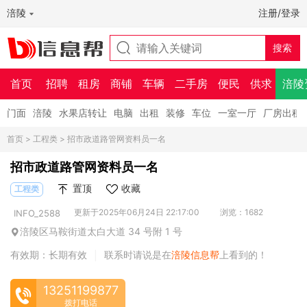
涪陵
注册/登录
首页
招聘
租房
商铺
车辆
二手房
便民
供求
涪陵
门面
涪陵
水果店转让
电脑
出租
装修
车位
一室一厅
厂房出租
首页
>
工程类
> 招市政道路管网资料员一名
招市政道路管网资料员一名
置顶
收藏
工程类
更新于2025年06月24日 22:17:00
浏览：1682
INFO_2588
涪陵区马鞍街道太白大道 34 号附 1 号
有效期：长期有效
联系时请说是在
涪陵信息帮
上看到的！
|
13251199877
拨打电话