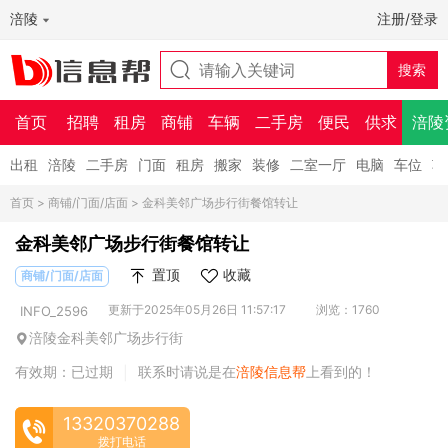
涪陵
注册/登录
首页
招聘
租房
商铺
车辆
二手房
便民
供求
涪陵
出租
涪陵
二手房
门面
租房
搬家
装修
二室一厅
电脑
车位
车
首页
>
商铺/门面/店面
> 金科美邻广场步行街餐馆转让
金科美邻广场步行街餐馆转让
置顶
收藏
商铺/门面/店面
更新于2025年05月26日 11:57:17
浏览：1760
INFO_2596
涪陵金科美邻广场步行街
有效期：已过期
联系时请说是在
涪陵信息帮
上看到的！
|
13320370288
拨打电话