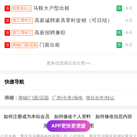
拣打包
马鞍大户型出租
顶
四室及以上
图
今天
高薪诚聘家具零时促销（可日结）
顶
普工/零时工
今天
高薪招聘兼职
顶
普工/零时工
图
今天
门面出租
顶
商铺/门面/店面
图
今天
更多信息请点击分类>>
快捷导航
商铺：
商铺/门面/店面
厂房/仓库/场地
项目合作/转让
|
|
|
如何注册成为本站会员
如何修改个人资料
如何修改信息内容
|
发布广告须知
APP更快更便捷
网站地图
公司名称：重庆涪乐网络科技有限公司 公司地址：重庆市涪陵区新城区聚业大