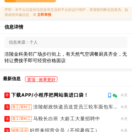
声明：本平台仅提供信息发布交流和平台的运行维护，请谨慎判断信息真伪。如
遇虚假诈骗信息，请
立即举报
信息详情
信息来源：
个人
涪陵金科美邻广场步行街上，有天然气空调餐厨具齐全，无
转让费接手即可经营价格面议
最新信息
置顶 · 效果更好
下载APP/小程序把网站装进口袋！
荐
今天
涪陵邮政快递员送货员三轮车面包车
顶
普工/零时工
今天
都行
马鞍长白班 大龄工大量招聘中
顶
普工/零时工
今天
好想来招营业员（不招暑假工）
顶
销售/店员
今天