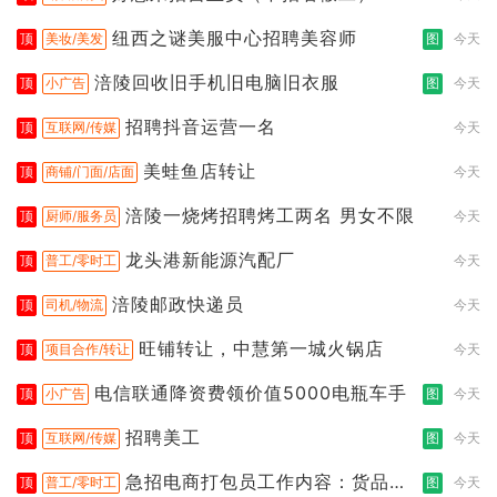
纽西之谜美服中心招聘美容师
顶
美妆/美发
图
今天
涪陵回收旧手机旧电脑旧衣服
顶
小广告
图
今天
招聘抖音运营一名
顶
互联网/传媒
今天
美蛙鱼店转让
顶
商铺/门面/店面
今天
涪陵一烧烤招聘烤工两名 男女不限
顶
厨师/服务员
今天
龙头港新能源汽配厂
顶
普工/零时工
今天
涪陵邮政快递员
顶
司机/物流
今天
旺铺转让，中慧第一城火锅店
顶
项目合作/转让
今天
电信联通降资费领价值5000电瓶车手
顶
小广告
图
今天
招聘美工
顶
互联网/传媒
图
今天
急招电商打包员工作内容：货品分
顶
普工/零时工
图
今天