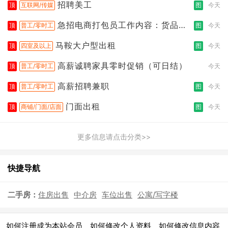
招聘美工
顶
互联网/传媒
图
今天
急招电商打包员工作内容：货品分
顶
普工/零时工
图
今天
拣打包
马鞍大户型出租
顶
四室及以上
图
今天
高薪诚聘家具零时促销（可日结）
顶
普工/零时工
今天
高薪招聘兼职
顶
普工/零时工
图
今天
门面出租
顶
商铺/门面/店面
图
今天
更多信息请点击分类>>
快捷导航
二手房：
住房出售
中介房
车位出售
公寓/写字楼
|
|
|
如何注册成为本站会员
如何修改个人资料
如何修改信息内容