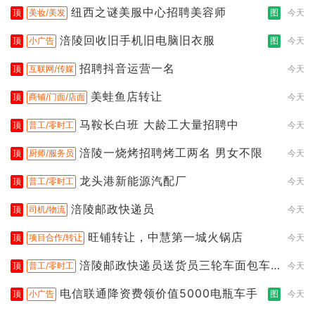
纽西之谜美服中心招聘美容师
顶
美妆/美发
图
今天
涪陵回收旧手机旧电脑旧衣服
顶
小广告
图
今天
招聘抖音运营一名
顶
互联网/传媒
今天
美蛙鱼店转让
顶
商铺/门面/店面
今天
马鞍长白班 大龄工大量招聘中
顶
普工/零时工
今天
涪陵一烧烤招聘烤工两名 男女不限
顶
厨师/服务员
今天
龙头港新能源汽配厂
顶
普工/零时工
今天
涪陵邮政快递员
顶
司机/物流
今天
旺铺转让，中慧第一城火锅店
顶
项目合作/转让
今天
涪陵邮政快递员送货员三轮车面包车
顶
普工/零时工
今天
都行
电信联通降资费领价值5000电瓶车手
顶
小广告
图
今天