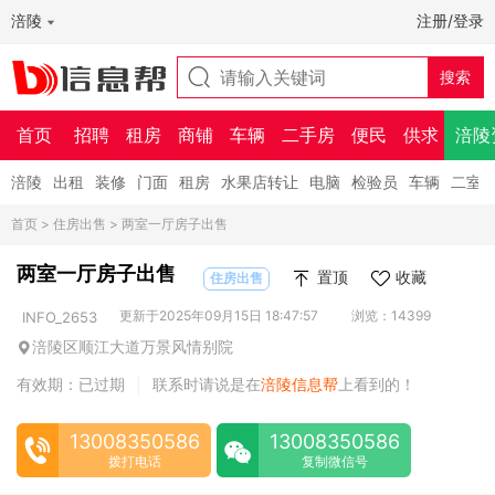
涪陵
注册/登录
首页
招聘
租房
商铺
车辆
二手房
便民
供求
涪陵
涪陵
出租
装修
门面
租房
水果店转让
电脑
检验员
车辆
二室
首页
>
住房出售
> 两室一厅房子出售
两室一厅房子出售
置顶
收藏
住房出售
更新于2025年09月15日 18:47:57
浏览：14399
INFO_2653
涪陵区顺江大道万景风情别院
有效期：已过期
联系时请说是在
涪陵信息帮
上看到的！
|
13008350586
13008350586
拨打电话
复制微信号