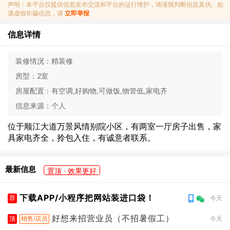
声明：本平台仅提供信息发布交流和平台的运行维护，请谨慎判断信息真伪。如
遇虚假诈骗信息，请
立即举报
信息详情
装修情况：
精装修
房型：
2室
房屋配置：
有空调,好购物,可做饭,物管低,家电齐
信息来源：
个人
位于顺江大道万景风情别院小区，有两室一厅房子出售，家
具家电齐全，拎包入住，有诚意者联系。
最新信息
置顶 · 效果更好
下载APP/小程序把网站装进口袋！
荐
今天
好想来招营业员（不招暑假工）
顶
销售/店员
今天