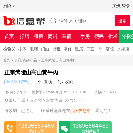
涪陵
注册/登录
首页
招聘
租房
商铺
车辆
二手房
便民
供求
涪陵
检验员
搬家
电脑
门面
出租
装修
租房
二室一厅
涪陵
水果店
首页
>
食品/农副产品
> 正宗武陵山高山黄牛肉
正宗武陵山高山黄牛肉
置顶
收藏
食品/农副产品
更新于2025年06月05日 07:19:00
浏览：11434
INFO_2704
重庆市重庆市涪陵区聚龙大道122号负一层
有效期：已过期
联系时请说是在
涪陵信息帮
上看到的！
|
13896564459
13896564459
拨打电话
复制微信号