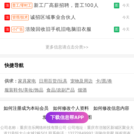
新工厂高薪招聘，普工100人
顶
普工/零时工
图
今天
诚招区域事业合伙人
顶
管理/技术
今天
涪陵回收旧手机旧电脑旧衣服
顶
小广告
图
今天
更多信息请点击分类>>
快捷导航
供求：
家具家电
日用百货/玩具
宠物及周边
卡/票/卷
服装鞋包/美妆/饰品
食品/农副产品
烟酒
|
|
|
如何注册成为本站会员
如何修改个人资料
如何修改信息内容
|
发布广告须知
下载信息帮APP
网站地图
公司名称：重庆涪乐网络科技有限公司 公司地址：重庆市涪陵区新城区聚业大
道11号恒大山水城2栋501 联系电话：13272849992 涪陵信息帮 版权所有