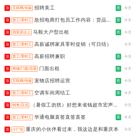
招聘美工
顶
互联网/传媒
图
今天
急招电商打包员工作内容：货品分
顶
普工/零时工
图
今天
拣打包
马鞍大户型出租
顶
四室及以上
图
今天
高薪诚聘家具零时促销（可日结）
顶
普工/零时工
今天
高薪招聘兼职
顶
普工/零时工
图
今天
门面出租
顶
商铺/门面/店面
图
今天
宠物店招聘运营
顶
互联网/传媒
图
今天
空调车间周结工
顶
普工/零时工
图
今天
（暑假工勿扰）好想来省钱超市宏声桥
顶
销售/店员
今天
店
华通电脑直签直签直签
顶
普工/零时工
图
今天
重庆的小伙伴看过来，我这边是和重庆本
顶
小广告
今天