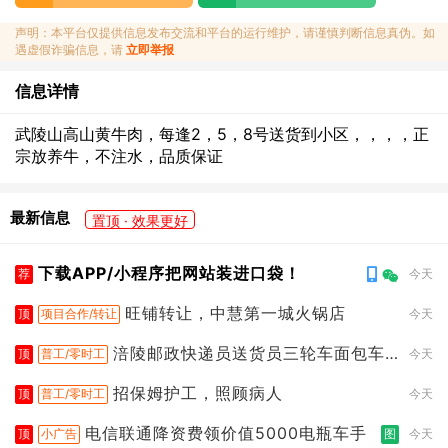
声明：本平台仅提供信息发布交流和平台的运行维护，请谨慎判断信息真伪。如
遇虚假诈骗信息，请
立即举报
信息详情
武陵山高山黄牛肉，每逢2，5，8号送货到小区，，，，正
宗放养牛，不注水，品质保证
最新信息
置顶 · 效果更好
下载APP/小程序把网站装进口袋！
荐
今天
旺铺转让，中慧第一城火锅店
顶
项目合作/转让
今天
涪陵邮政快递员送货员三轮车面包车
顶
普工/零时工
今天
都行
招保姆护工，照顾病人
顶
普工/零时工
今天
电信联通降资费领价值5000电瓶车手
顶
小广告
图
今天