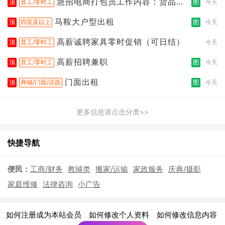
急招电商打包员工作内容：货品分
顶
普工/零时工
图
今天
拣打包
马鞍大户型出租
顶
四室及以上
图
今天
高薪诚聘家具零时促销（可日结）
顶
普工/零时工
今天
高薪招聘兼职
顶
普工/零时工
图
今天
门面出租
顶
商铺/门面/店面
图
今天
更多信息请点击分类>>
快捷导航
便民：
工商/财务
教辅类
搬家/运输
家政服务
庆典/摄影
家庭维修
法律咨询
小广告
|
|
|
如何注册成为本站会员
如何修改个人资料
如何修改信息内容