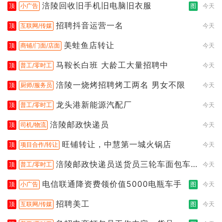
涪陵回收旧手机旧电脑旧衣服
顶
小广告
图
今天
招聘抖音运营一名
顶
互联网/传媒
今天
美蛙鱼店转让
顶
商铺/门面/店面
今天
马鞍长白班 大龄工大量招聘中
顶
普工/零时工
今天
涪陵一烧烤招聘烤工两名 男女不限
顶
厨师/服务员
今天
龙头港新能源汽配厂
顶
普工/零时工
今天
涪陵邮政快递员
顶
司机/物流
今天
旺铺转让，中慧第一城火锅店
顶
项目合作/转让
今天
涪陵邮政快递员送货员三轮车面包车
顶
普工/零时工
今天
都行
电信联通降资费领价值5000电瓶车手
顶
小广告
图
今天
招聘美工
顶
互联网/传媒
图
今天