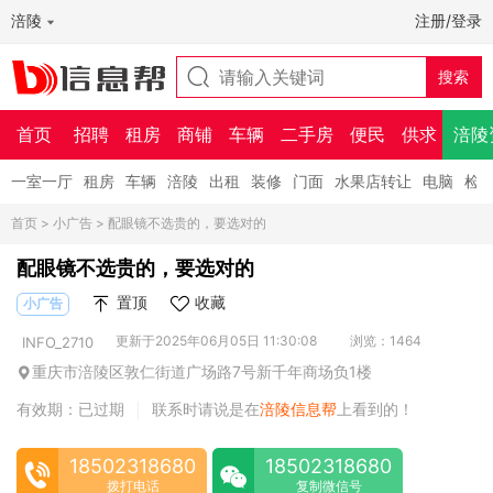
涪陵
注册/登录
首页
招聘
租房
商铺
车辆
二手房
便民
供求
涪陵
一室一厅
租房
车辆
涪陵
出租
装修
门面
水果店转让
电脑
检
首页
>
小广告
> 配眼镜不选贵的，要选对的
配眼镜不选贵的，要选对的
置顶
收藏
小广告
更新于2025年06月05日 11:30:08
浏览：1464
INFO_2710
重庆市涪陵区敦仁街道广场路7号新千年商场负1楼
有效期：已过期
联系时请说是在
涪陵信息帮
上看到的！
|
18502318680
18502318680
拨打电话
复制微信号