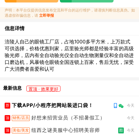
声明：本平台仅提供信息发布交流和平台的运行维护，请谨慎判断信息真伪。如
遇虚假诈骗信息，请
立即举报
信息详情
涪陵人自己的眼镜工厂店，占地1000多平方米，上万款式
可供选择，价格优惠到家，店里验光师都是经验丰富的高级
验光师，店内有全自动验光仪全自动生物测量仪和全自动进
口磨边机，风暴镜仓眼镜全国连锁上百家，售后无忧，深受
广大消费者喜爱和认可
最新信息
置顶 · 效果更好
下载APP/小程序把网站装进口袋！
荐
今天
好想来招营业员（不招暑假工）
顶
销售/店员
今天
纽西之谜美服中心招聘美容师
顶
美妆/美发
图
今天