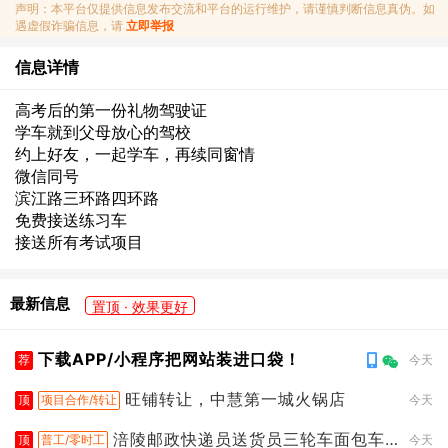
声明：本平台仅提供信息发布交流和平台的运行维护，请谨慎判断信息真伪。如
遇虚假诈骗信息，请
立即举报
信息详情
高考后的第一份礼物驾驶证
学车就到父母放心的驾校
约上好友，一起学车，再续同窗情
微信同号
滨江路三环路四环路
免费接送练习车
接送所有考试项目
最新信息
置顶 · 效果更好
下载APP/小程序把网站装进口袋！
荐
今天
旺铺转让，中慧第一城火锅店
顶
项目合作/转让
今天
涪陵邮政快递员送货员三轮车面包车
顶
普工/零时工
今天