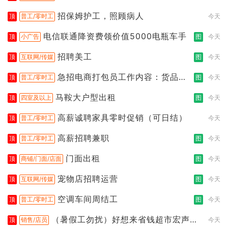
都行
招保姆护工，照顾病人
顶
普工/零时工
今天
电信联通降资费领价值5000电瓶车手
顶
小广告
图
今天
招聘美工
顶
互联网/传媒
图
今天
急招电商打包员工作内容：货品分
顶
普工/零时工
图
今天
拣打包
马鞍大户型出租
顶
四室及以上
图
今天
高薪诚聘家具零时促销（可日结）
顶
普工/零时工
今天
高薪招聘兼职
顶
普工/零时工
图
今天
门面出租
顶
商铺/门面/店面
图
今天
宠物店招聘运营
顶
互联网/传媒
图
今天
空调车间周结工
顶
普工/零时工
图
今天
（暑假工勿扰）好想来省钱超市宏声桥
顶
销售/店员
今天