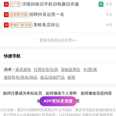
涪陵回收旧手机旧电脑旧衣服
顶
小广告
图
今天
招聘抖音运营一名
顶
互联网/传媒
今天
美蛙鱼店转让
顶
商铺/门面/店面
今天
更多信息请点击分类>>
快捷导航
供求：
家具家电
日用百货/玩具
宠物及周边
卡/票/卷
服装鞋包/美妆/饰品
食品/农副产品
烟酒
|
|
|
如何注册成为本站会员
如何修改个人资料
如何修改信息内容
|
发布广告须知
APP更快更便捷
网站地图
公司名称：重庆涪乐网络科技有限公司 公司地址：重庆市涪陵区新城区聚业大
道11号恒大山水城2栋501 联系电话：13272849992 涪陵信息帮 版权所有