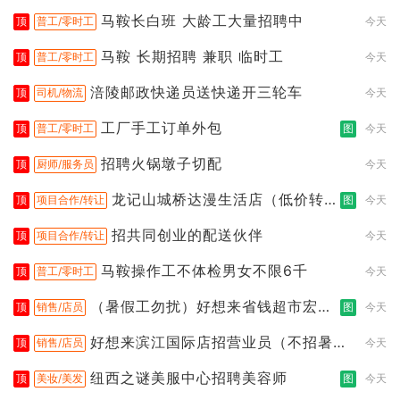
马鞍长白班 大龄工大量招聘中
顶
普工/零时工
今天
马鞍 长期招聘 兼职 临时工
顶
普工/零时工
今天
涪陵邮政快递员送快递开三轮车
顶
司机/物流
今天
工厂手工订单外包
顶
普工/零时工
图
今天
招聘火锅墩子切配
顶
厨师/服务员
今天
龙记山城桥达漫生活店（低价转
顶
项目合作/转让
图
今天
让）
招共同创业的配送伙伴
顶
项目合作/转让
今天
马鞍操作工不体检男女不限6千
顶
普工/零时工
今天
（暑假工勿扰）好想来省钱超市宏声
顶
销售/店员
图
今天
桥店
好想来滨江国际店招营业员（不招暑假
顶
销售/店员
今天
工
纽西之谜美服中心招聘美容师
顶
美妆/美发
图
今天