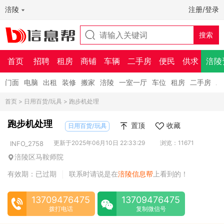
涪陵
注册/登录
首页
招聘
租房
商铺
车辆
二手房
便民
供求
涪陵
门面
电脑
出租
装修
搬家
涪陵
一室一厅
车位
租房
二手房
二
首页
>
日用百货/玩具
> 跑步机处理
跑步机处理
置顶
收藏
日用百货/玩具
更新于2025年06月10日 22:33:29
浏览：11671
INFO_2758
涪陵区马鞍师院
有效期：已过期
联系时请说是在
涪陵信息帮
上看到的！
|
13709476475
13709476475
拨打电话
复制微信号