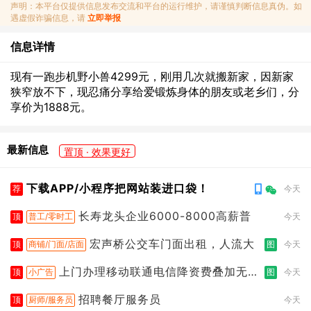
声明：本平台仅提供信息发布交流和平台的运行维护，请谨慎判断信息真伪。如
遇虚假诈骗信息，请
立即举报
信息详情
现有一跑步机野小兽4299元，刚用几次就搬新家，因新家
狭窄放不下，现忍痛分享给爱锻炼身体的朋友或老乡们，分
享价为1888元。
最新信息
置顶 · 效果更好
下载APP/小程序把网站装进口袋！
荐
今天
长寿龙头企业6000-8000高薪普
顶
普工/零时工
今天
宏声桥公交车门面出租，人流大
顶
商铺/门面/店面
图
今天
上门办理移动联通电信降资费叠加无限
顶
小广告
图
今天
流
招聘餐厅服务员
顶
厨师/服务员
今天