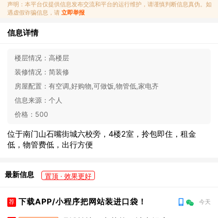
声明：本平台仅提供信息发布交流和平台的运行维护，请谨慎判断信息真伪。如
遇虚假诈骗信息，请
立即举报
信息详情
楼层情况：
高楼层
装修情况：
简装修
房屋配置：
有空调,好购物,可做饭,物管低,家电齐
信息来源：
个人
价格：
500
位于南门山石嘴街城六校旁，4楼2室，拎包即住，租金
低，物管费低，出行方便
最新信息
置顶 · 效果更好
下载APP/小程序把网站装进口袋！
荐
今天