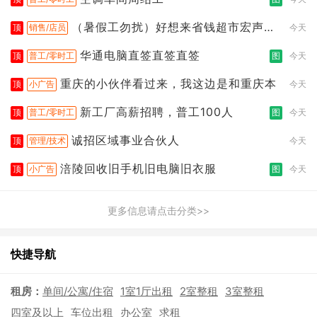
（暑假工勿扰）好想来省钱超市宏声桥
顶
销售/店员
今天
店
华通电脑直签直签直签
顶
普工/零时工
图
今天
重庆的小伙伴看过来，我这边是和重庆本
顶
小广告
今天
新工厂高薪招聘，普工100人
顶
普工/零时工
图
今天
诚招区域事业合伙人
顶
管理/技术
今天
涪陵回收旧手机旧电脑旧衣服
顶
小广告
图
今天
更多信息请点击分类>>
快捷导航
租房：
单间/公寓/住宿
1室1厅出租
2室整租
3室整租
四室及以上
车位出租
办公室
求租