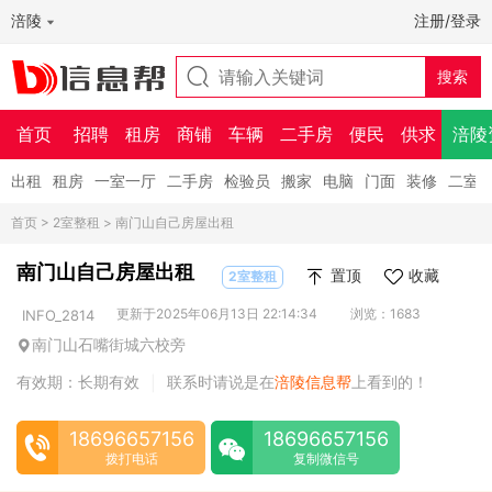
涪陵
注册/登录
首页
招聘
租房
商铺
车辆
二手房
便民
供求
涪陵
出租
租房
一室一厅
二手房
检验员
搬家
电脑
门面
装修
二室
首页
>
2室整租
> 南门山自己房屋出租
南门山自己房屋出租
置顶
收藏
2室整租
更新于2025年06月13日 22:14:34
浏览：1683
INFO_2814
南门山石嘴街城六校旁
有效期：长期有效
联系时请说是在
涪陵信息帮
上看到的！
|
18696657156
18696657156
拨打电话
复制微信号