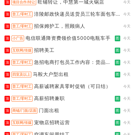
旺铺转让，中慧第一城火锅店
顶
项目合作/转让
今天
涪陵邮政快递员送货员三轮车面包车
顶
普工/零时工
今天
都行
招保姆护工，照顾病人
顶
普工/零时工
今天
电信联通降资费领价值5000电瓶车手
顶
小广告
图
今天
招聘美工
顶
互联网/传媒
图
今天
急招电商打包员工作内容：货品分
顶
普工/零时工
图
今天
拣打包
马鞍大户型出租
顶
四室及以上
图
今天
高薪诚聘家具零时促销（可日结）
顶
普工/零时工
今天
高薪招聘兼职
顶
普工/零时工
图
今天
门面出租
顶
商铺/门面/店面
图
今天
宠物店招聘运营
顶
互联网/传媒
图
今天
空调车间周结工
顶
普工/零时工
图
今天