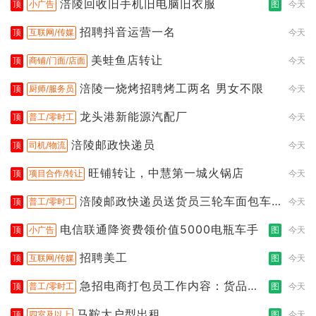
涪陵回收旧手机旧电脑旧衣服
顶
小广告
图
今天
招聘抖音运营一名
顶
互联网/传媒
今天
美蛙鱼店转让
顶
商铺/门面/店面
今天
涪陵一烧烤招聘烤工两名 男女不限
顶
厨师/服务员
今天
龙头港新能源汽配厂
顶
普工/零时工
今天
涪陵邮政快递员
顶
司机/物流
今天
旺铺转让，中慧第一城火锅店
顶
项目合作/转让
今天
涪陵邮政快递员送货员三轮车面包车
顶
普工/零时工
今天
都行
电信联通降资费领价值5000电瓶车手
顶
小广告
图
今天
招聘美工
顶
互联网/传媒
图
今天
急招电商打包员工作内容：货品分
顶
普工/零时工
图
今天
拣打包
马鞍大户型出租
顶
四室及以上
图
今天