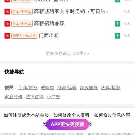
高薪诚聘家具零时促销（可日结）
顶
普工/零时工
今天
高薪招聘兼职
顶
普工/零时工
图
今天
门面出租
顶
商铺/门面/店面
图
今天
更多信息请点击分类>>
快捷导航
便民：
工商/财务
教辅类
搬家/运输
家政服务
庆典/摄影
家庭维修
法律咨询
小广告
|
|
|
如何注册成为本站会员
如何修改个人资料
如何修改信息内容
|
发布广告须知
APP更快更便捷
网站地图
公司名称：重庆涪乐网络科技有限公司 公司地址：重庆市涪陵区新城区聚业大