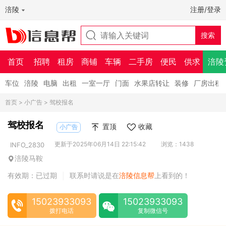
涪陵
注册/登录
首页
招聘
租房
商铺
车辆
二手房
便民
供求
涪陵
车位
涪陵
电脑
出租
一室一厅
门面
水果店转让
装修
厂房出租
首页
>
小广告
> 驾校报名
驾校报名
置顶
收藏
小广告
更新于2025年06月14日 22:15:42
浏览：1438
INFO_2830
涪陵马鞍
有效期：已过期
联系时请说是在
涪陵信息帮
上看到的！
|
15023933093
15023933093
拨打电话
复制微信号