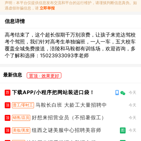
声明：本平台仅提供信息发布交流和平台的运行维护，请谨慎判断信息真伪。如
遇虚假诈骗信息，请
立即举报
信息详情
高考结束了，这个超长假期千万别浪费，让孩子来览达驾校
考个驾照，我们针对高考生单独编班，一人一车，五大校车
覆盖全城免费接送，涪陵和马鞍都有训练场，欢迎咨询，多
个了解和选择：15023933093李老师
最新信息
置顶 · 效果更好
下载APP/小程序把网站装进口袋！
荐
今天
马鞍长白班 大龄工大量招聘中
顶
普工/零时工
今天
好想来招营业员（不招暑假工）
顶
销售/店员
今天
纽西之谜美服中心招聘美容师
顶
美妆/美发
图
今天