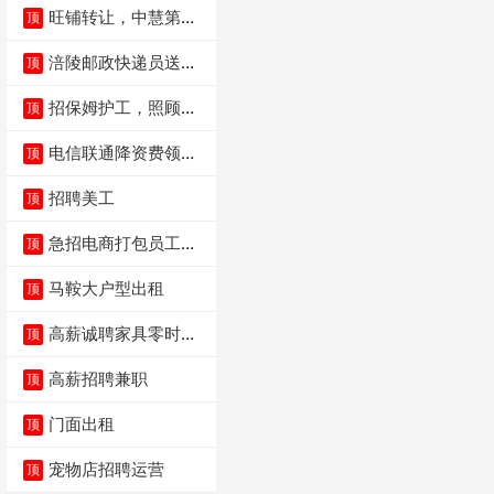
旺铺转让，中慧第一
顶
城火锅店
涪陵邮政快递员送货
顶
员三轮车面包车都行
招保姆护工，照顾病
顶
人
电信联通降资费领价
顶
值5000电瓶车手
招聘美工
顶
急招电商打包员工作
顶
内容：货品分拣打包
马鞍大户型出租
顶
高薪诚聘家具零时促
顶
销（可日结）
高薪招聘兼职
顶
门面出租
顶
宠物店招聘运营
顶