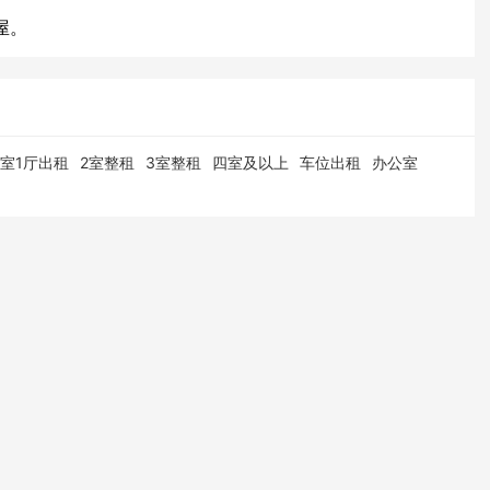
屋。
1室1厅出租
2室整租
3室整租
四室及以上
车位出租
办公室