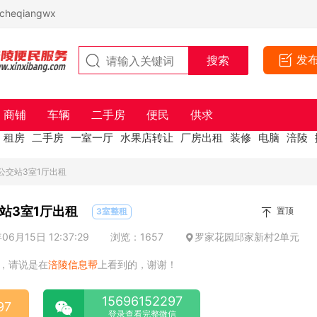
eqiangwx
发
商铺
车辆
二手房
便民
供求
租房
二手房
一室一厅
水果店转让
厂房出租
装修
电脑
涪陵
公交站3室1厅出租
站3室1厅出租
置顶
3室整租
6月15日 12:37:29
浏览：1657
罗家花园邱家新村2单元
，请说是在
涪陵信息帮
上看到的，谢谢！
15696152297
97
登录查看完整微信