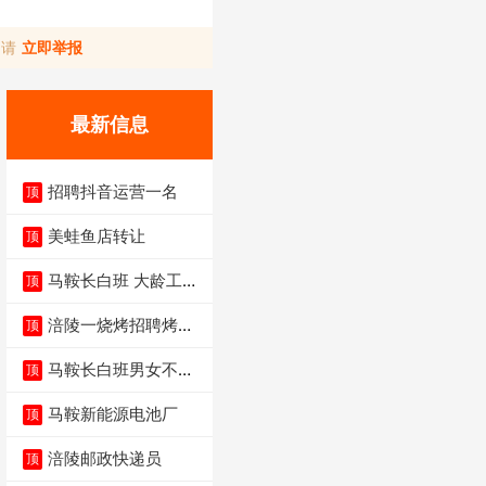
，请
立即举报
最新信息
招聘抖音运营一名
顶
美蛙鱼店转让
顶
马鞍长白班 大龄工大
顶
量招聘中
涪陵一烧烤招聘烤工
顶
两名 男女不限
马鞍长白班男女不限
顶
不体检坐着上班
马鞍新能源电池厂
顶
涪陵邮政快递员
顶