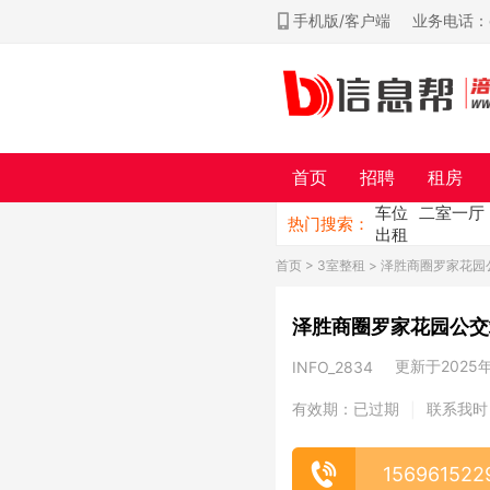
手机版/客户端
业务电话：ch
首页
招聘
租房
车位
二室一厅
热门搜索：
出租
首页
>
3室整租
> 泽胜商圈罗家花园
泽胜商圈罗家花园公交
更新于2025年0
INFO_2834
有效期：已过期
联系我时
|
156961522