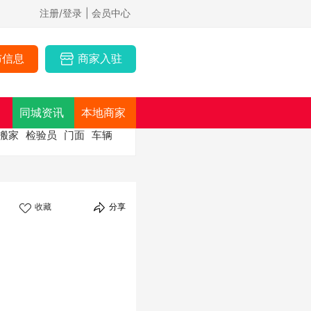
注册/登录
| 会员中心
布信息
商家入驻
同城资讯
本地商家
搬家
检验员
门面
车辆
收藏
分享