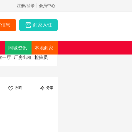
注册/登录
| 会员中心
布信息
商家入驻
同城资讯
本地商家
室一厅
厂房出租
检验员
收藏
分享