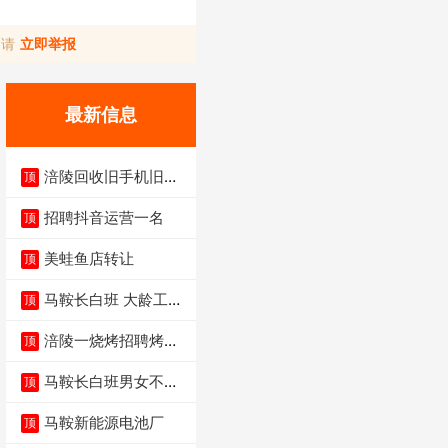
，请
立即举报
最新信息
涪陵回收旧手机旧电
顶
脑旧衣服
招聘抖音运营一名
顶
美蛙鱼店转让
顶
马鞍长白班 大龄工大
顶
量招聘中
涪陵一烧烤招聘烤工
顶
两名 男女不限
马鞍长白班男女不限
顶
不体检坐着上班
马鞍新能源电池厂
顶