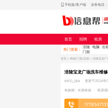
手机版/客户端
业务电话：ch
首页
招聘
租房
涪陵
电脑
出
热门搜索：
门面
首页
>
商铺/门面/店面
> 涪陵宝龙
涪陵宝龙广场洗车维修
更新于2024年05
INFO_284
有效期：长期有效
联系我
|
177834713