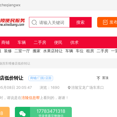
eqiangwx
发
商铺
车辆
二手房
便民
供求
租
装修
二室一厅
搬家
水果店转让
车辆
车位
租房
二手房
一
广场洗车维修店低价转让
店低价转让
置顶
商铺/门面/店面
月08日 20:05:47
浏览：1690
涪陵宝龙广场车库口
时，请说是在
涪陵信息帮
上看到的，谢谢！
17783471318
18
登录查看完整微信