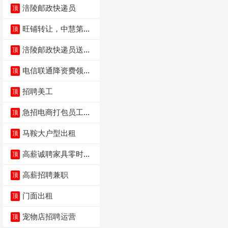
涪陵邮政快递员
顶
旺铺转让，中慧第一
顶
城火锅店
涪陵邮政快递员送货
顶
员三轮车面包车都行
电信联通降资费领价
顶
值5000电瓶车手
招聘美工
顶
急招电商打包员工作
顶
内容：货品分拣打包
马鞍大户型出租
顶
高薪诚聘家具零时促
顶
销（可日结）
高薪招聘兼职
顶
门面出租
顶
宠物店招聘运营
顶