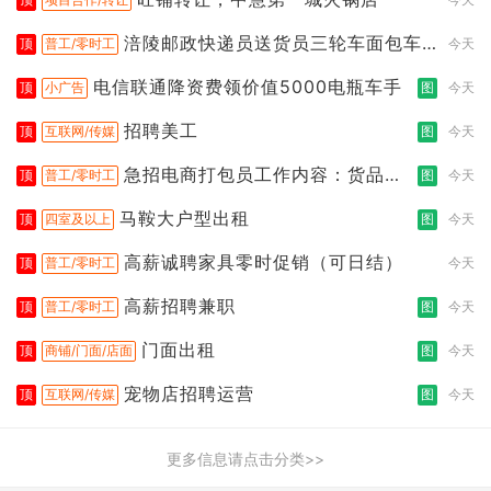
涪陵邮政快递员送货员三轮车面包车
顶
普工/零时工
今天
都行
电信联通降资费领价值5000电瓶车手
顶
小广告
图
今天
招聘美工
顶
互联网/传媒
图
今天
急招电商打包员工作内容：货品分
顶
普工/零时工
图
今天
拣打包
马鞍大户型出租
顶
四室及以上
图
今天
高薪诚聘家具零时促销（可日结）
顶
普工/零时工
今天
高薪招聘兼职
顶
普工/零时工
图
今天
门面出租
顶
商铺/门面/店面
图
今天
宠物店招聘运营
顶
互联网/传媒
图
今天
更多信息请点击分类>>