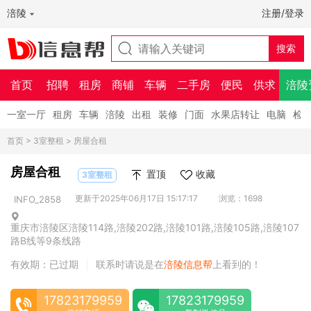
涪陵
注册/登录
首页
招聘
租房
商铺
车辆
二手房
便民
供求
涪陵
一室一厅
租房
车辆
涪陵
出租
装修
门面
水果店转让
电脑
检
首页
>
3室整租
> 房屋合租
房屋合租
置顶
收藏
3室整租
更新于2025年06月17日 15:17:17
浏览：1698
INFO_2858
重庆市涪陵区涪陵114路,涪陵202路,涪陵101路,涪陵105路,涪陵107
路B线等9条线路
有效期：已过期
联系时请说是在
涪陵信息帮
上看到的！
|
17823179959
17823179959