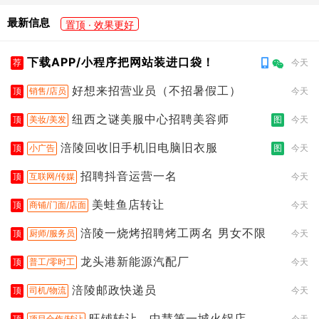
最新信息
置顶 · 效果更好
下载APP/小程序把网站装进口袋！
荐
今天
好想来招营业员（不招暑假工）
顶
销售/店员
今天
纽西之谜美服中心招聘美容师
顶
美妆/美发
图
今天
涪陵回收旧手机旧电脑旧衣服
顶
小广告
图
今天
招聘抖音运营一名
顶
互联网/传媒
今天
美蛙鱼店转让
顶
商铺/门面/店面
今天
涪陵一烧烤招聘烤工两名 男女不限
顶
厨师/服务员
今天
龙头港新能源汽配厂
顶
普工/零时工
今天
涪陵邮政快递员
顶
司机/物流
今天
旺铺转让，中慧第一城火锅店
顶
项目合作/转让
今天