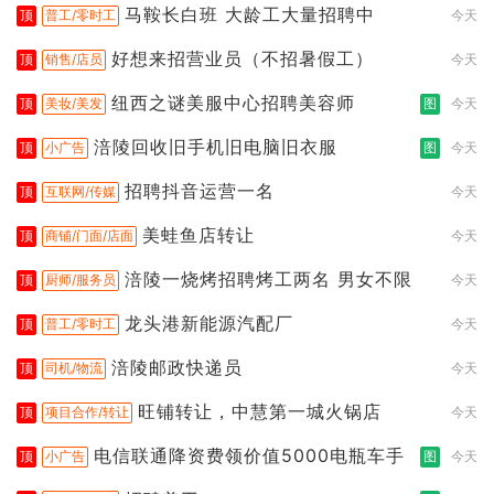
马鞍长白班 大龄工大量招聘中
顶
普工/零时工
今天
好想来招营业员（不招暑假工）
顶
销售/店员
今天
纽西之谜美服中心招聘美容师
顶
美妆/美发
图
今天
涪陵回收旧手机旧电脑旧衣服
顶
小广告
图
今天
招聘抖音运营一名
顶
互联网/传媒
今天
美蛙鱼店转让
顶
商铺/门面/店面
今天
涪陵一烧烤招聘烤工两名 男女不限
顶
厨师/服务员
今天
龙头港新能源汽配厂
顶
普工/零时工
今天
涪陵邮政快递员
顶
司机/物流
今天
旺铺转让，中慧第一城火锅店
顶
项目合作/转让
今天
电信联通降资费领价值5000电瓶车手
顶
小广告
图
今天