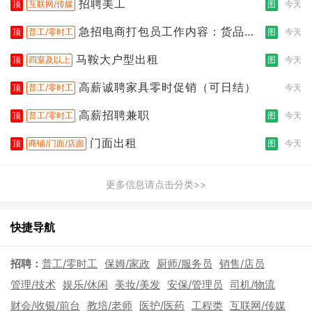
招聘美工
顶
互联网/传媒
图
今天
急招电商打包员工作内容：货品分
顶
普工/零时工
图
今天
拣打包
马鞍大户型出租
顶
四室及以上
图
今天
高薪诚聘家具零时促销（可日结）
顶
普工/零时工
今天
高薪招聘兼职
顶
普工/零时工
图
今天
门面出租
顶
商铺/门面/店面
图
今天
更多信息请点击分类>>
快捷导航
招聘：
普工/零时工
保姆/家政
厨师/服务员
销售/店员
管理/技术
娱乐/休闲
美妆/美发
安保/管理员
司机/物流
财会/收银/前台
教培/老师
医护/医药
工程类
互联网/传媒