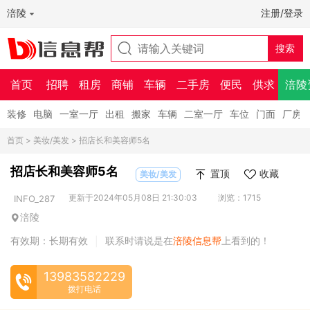
涪陵
注册/登录
首页
招聘
租房
商铺
车辆
二手房
便民
供求
涪陵
装修
电脑
一室一厅
出租
搬家
车辆
二室一厅
车位
门面
厂房
首页
>
美妆/美发
> 招店长和美容师5名
招店长和美容师5名
置顶
收藏
美妆/美发
更新于2024年05月08日 21:30:03
浏览：1715
INFO_287
涪陵
有效期：长期有效
联系时请说是在
涪陵信息帮
上看到的！
|
13983582229
拨打电话