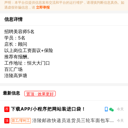
声明：本平台仅提供信息发布交流和平台的运行维护，请谨慎判断信息真伪。如
遇虚假诈骗信息，请
立即举报
信息详情
招聘美容师5名
学员：5名
店长：顾问
以上岗位工资面议+保险
推荐有报酬。
工作地址：恒大大门口
百汇广场
涪陵高笋塘
最新信息
置顶 · 效果更好
下载APP/小程序把网站装进口袋！
荐
今天
涪陵邮政快递员送货员三轮车面包车
顶
普工/零时工
今天
都行