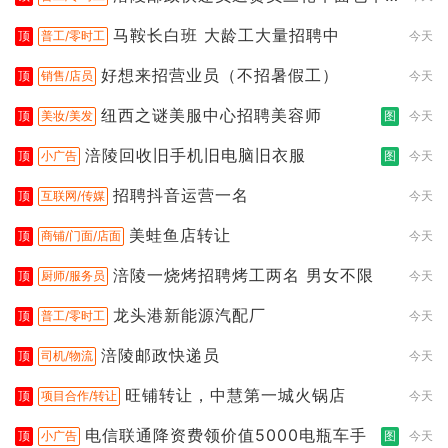
都行
马鞍长白班 大龄工大量招聘中
顶
普工/零时工
今天
好想来招营业员（不招暑假工）
顶
销售/店员
今天
纽西之谜美服中心招聘美容师
顶
美妆/美发
图
今天
涪陵回收旧手机旧电脑旧衣服
顶
小广告
图
今天
招聘抖音运营一名
顶
互联网/传媒
今天
美蛙鱼店转让
顶
商铺/门面/店面
今天
涪陵一烧烤招聘烤工两名 男女不限
顶
厨师/服务员
今天
龙头港新能源汽配厂
顶
普工/零时工
今天
涪陵邮政快递员
顶
司机/物流
今天
旺铺转让，中慧第一城火锅店
顶
项目合作/转让
今天
电信联通降资费领价值5000电瓶车手
顶
小广告
图
今天