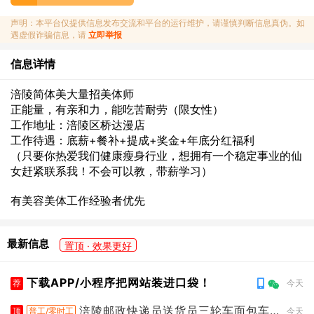
声明：本平台仅提供信息发布交流和平台的运行维护，请谨慎判断信息真伪。如
遇虚假诈骗信息，请
立即举报
信息详情
涪陵简体美大量招美体师
正能量，有亲和力，能吃苦耐劳（限女性）
工作地址：涪陵区桥达漫店
工作待遇：底薪+餐补+提成+奖金+年底分红福利
（只要你热爱我们健康瘦身行业，想拥有一个稳定事业的仙
女赶紧联系我！不会可以教，带薪学习）
有美容美体工作经验者优先
最新信息
置顶 · 效果更好
下载APP/小程序把网站装进口袋！
荐
今天
涪陵邮政快递员送货员三轮车面包车
顶
普工/零时工
今天