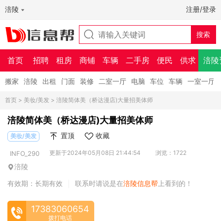
涪陵
注册/登录
首页
招聘
租房
商铺
车辆
二手房
便民
供求
涪陵
搬家
涪陵
出租
门面
装修
二室一厅
电脑
车位
车辆
一室一厅
首页
>
美妆/美发
> 涪陵简体美（桥达漫店)大量招美体师
涪陵简体美（桥达漫店)大量招美体师
置顶
收藏
美妆/美发
更新于2024年05月08日 21:44:54
浏览：1722
INFO_290
涪陵
有效期：长期有效
联系时请说是在
涪陵信息帮
上看到的！
|
17383060654
拨打电话