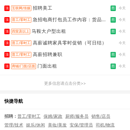
招聘美工
顶
互联网/传媒
图
今天
急招电商打包员工作内容：货品分
顶
普工/零时工
图
今天
拣打包
马鞍大户型出租
顶
四室及以上
图
今天
高薪诚聘家具零时促销（可日结）
顶
普工/零时工
今天
高薪招聘兼职
顶
普工/零时工
图
今天
门面出租
顶
商铺/门面/店面
图
今天
更多信息请点击分类>>
快捷导航
招聘：
普工/零时工
保姆/家政
厨师/服务员
销售/店员
管理/技术
娱乐/休闲
美妆/美发
安保/管理员
司机/物流