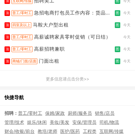
招聘美工
顶
互联网/传媒
图
今天
急招电商打包员工作内容：货品分
顶
普工/零时工
图
今天
拣打包
马鞍大户型出租
顶
四室及以上
图
今天
高薪诚聘家具零时促销（可日结）
顶
普工/零时工
今天
高薪招聘兼职
顶
普工/零时工
图
今天
门面出租
顶
商铺/门面/店面
图
今天
更多信息请点击分类>>
快捷导航
招聘：
普工/零时工
保姆/家政
厨师/服务员
销售/店员
管理/技术
娱乐/休闲
美妆/美发
安保/管理员
司机/物流
财会/收银/前台
教培/老师
医护/医药
工程类
互联网/传媒