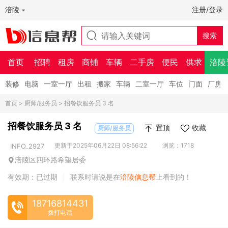
涪陵
注册/登录
首页
招聘
租房
商铺
车辆
二手房
便民
供求
涪陵
装修
电脑
一室一厅
出租
搬家
车辆
二室一厅
车位
门面
厂房
首页
>
厨师/服务员
> 招餐饮服务员 3 名
招餐饮服务员 3 名
置顶
收藏
厨师/服务员
更新于2025年06月22日 08:56:22
浏览：1718
INFO_2927
涪陵区四环路希望居委
有效期：已过期
联系时请说是在
涪陵信息帮
上看到的！
|
18716814431
拨打电话