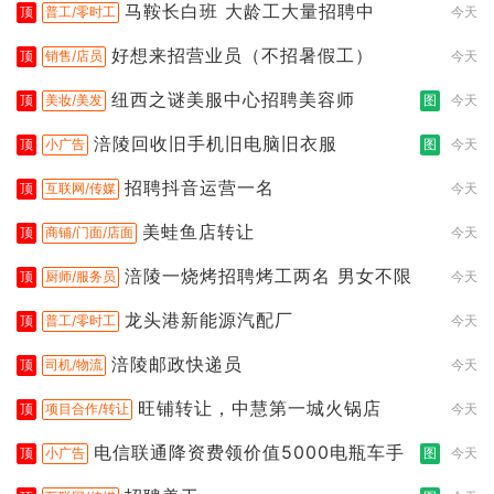
马鞍长白班 大龄工大量招聘中
顶
普工/零时工
今天
好想来招营业员（不招暑假工）
顶
销售/店员
今天
纽西之谜美服中心招聘美容师
顶
美妆/美发
图
今天
涪陵回收旧手机旧电脑旧衣服
顶
小广告
图
今天
招聘抖音运营一名
顶
互联网/传媒
今天
美蛙鱼店转让
顶
商铺/门面/店面
今天
涪陵一烧烤招聘烤工两名 男女不限
顶
厨师/服务员
今天
龙头港新能源汽配厂
顶
普工/零时工
今天
涪陵邮政快递员
顶
司机/物流
今天
旺铺转让，中慧第一城火锅店
顶
项目合作/转让
今天
电信联通降资费领价值5000电瓶车手
顶
小广告
图
今天