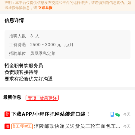
声明：本平台仅提供信息发布交流和平台的运行维护，请谨慎判断信息真伪。如
遇虚假诈骗信息，请
立即举报
信息详情
招聘人数：
3 人
工资待遇：
2500 - 3000 元 元/月
招聘单位：
凤凰季私定菜
招全职餐饮服务员
负责顾客接待等
要求有经验优先好沟通
最新信息
置顶 · 效果更好
下载APP/小程序把网站装进口袋！
荐
今天
涪陵邮政快递员送货员三轮车面包车
顶
普工/零时工
今天
都行