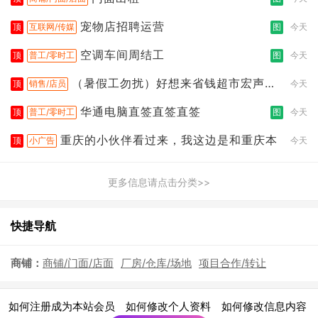
宠物店招聘运营
顶
互联网/传媒
图
今天
空调车间周结工
顶
普工/零时工
图
今天
（暑假工勿扰）好想来省钱超市宏声桥
顶
销售/店员
今天
店
华通电脑直签直签直签
顶
普工/零时工
图
今天
重庆的小伙伴看过来，我这边是和重庆本
顶
小广告
今天
更多信息请点击分类>>
快捷导航
商铺：
商铺/门面/店面
厂房/仓库/场地
项目合作/转让
|
|
|
如何注册成为本站会员
如何修改个人资料
如何修改信息内容