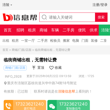
涪陵
注册/登录
首页
招聘
租房
商铺
车辆
二手房
便民
供求
涪陵
出租
租房
一室一厅
二手房
检验员
搬家
电脑
门面
装修
二室
首页
>
商铺/门面/店面
> 临街商铺出租，无需转让费
临街商铺出租，无需转让费
置顶
收藏
商铺/门面/店面
更新于2025年06月22日 09:13:59
浏览：1725
INFO_2928
重庆市涪陵区荔枝街道兴华中路74附18号附近
有效期：已过期
联系时请说是在
涪陵信息帮
上看到的！
|
17323621240
17323621240
拨打电话
复制微信号