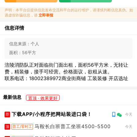
声明：本平台仅提供信息发布交流和平台的运行维护，请谨慎判断信息真伪。如
遇虚假诈骗信息，请
立即举报
信息详情
信息来源：
个人
面积：
56平方
涪陵消防队正对面临街门面出租，面积56平方米，无转让
费，精装修，接手可经营。价格面议，欲租从速。
联系电话：18002389972商业街商铺 工装装修 开店选址
最新信息
置顶 · 效果更好
下载APP/小程序把网站装进口袋！
荐
今天
马鞍长白班普工坐班4500-5500
顶
普工/零时工
今天