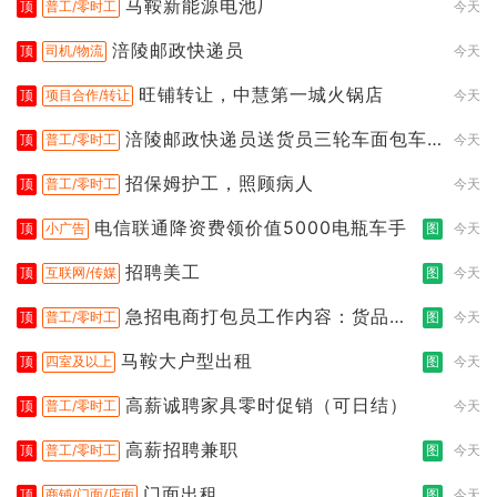
马鞍新能源电池厂
顶
普工/零时工
今天
涪陵邮政快递员
顶
司机/物流
今天
旺铺转让，中慧第一城火锅店
顶
项目合作/转让
今天
涪陵邮政快递员送货员三轮车面包车
顶
普工/零时工
今天
都行
招保姆护工，照顾病人
顶
普工/零时工
今天
电信联通降资费领价值5000电瓶车手
顶
小广告
图
今天
招聘美工
顶
互联网/传媒
图
今天
急招电商打包员工作内容：货品分
顶
普工/零时工
图
今天
拣打包
马鞍大户型出租
顶
四室及以上
图
今天
高薪诚聘家具零时促销（可日结）
顶
普工/零时工
今天
高薪招聘兼职
顶
普工/零时工
图
今天
门面出租
顶
商铺/门面/店面
图
今天